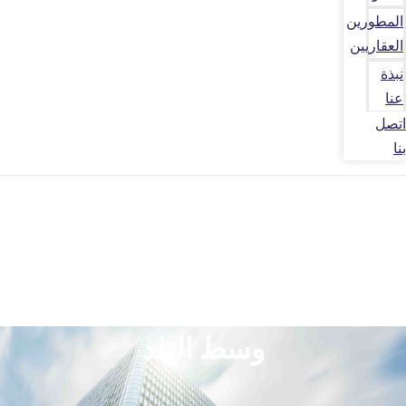
المطورين
العقاريين
نبذة
عنا
اتصل
بنا
وسط البلد