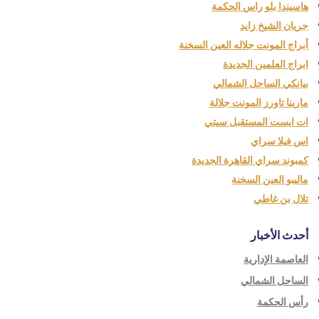
هاسيندا بلو راس الحكمة
جريان الشيخ زايد
أبراج المونت جلاله العين السخنة
ابراج العلمين الجديدة
بيانكي الساحل الشمالي
مارينا تاورز المونت جلالة
ات ايست المستقبل سيتي
اس فيلا سراي
كمبوند سراي القاهرة الجديدة
ماليبو العين السخنة
تلال بن غاطي
أحدث الأخبار
العاصمة الإدارية
الساحل الشمالي
رأس الحكمة