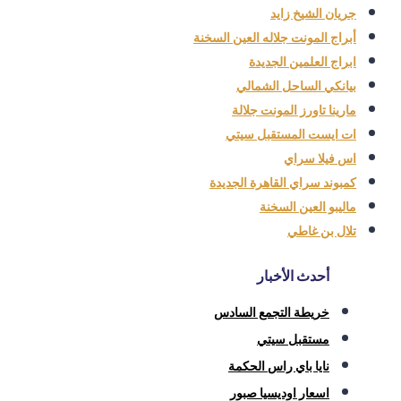
جريان الشيخ زايد
أبراج المونت جلاله العين السخنة
ابراج العلمين الجديدة
بيانكي الساحل الشمالي
مارينا تاورز المونت جلالة
ات ايست المستقبل سيتي
اس فيلا سراي
كمبوند سراي القاهرة الجديدة
ماليبو العين السخنة
تلال بن غاطي
أحدث الأخبار
خريطة التجمع السادس
مستقبل سيتي
نايا باي راس الحكمة
اسعار اوديسيا صبور