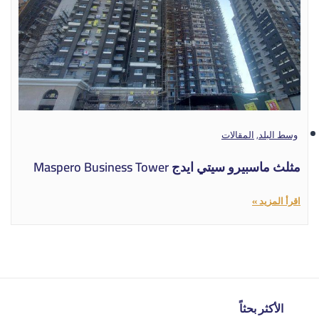
وسط البلد
,
المقالات
مثلث ماسبيرو سيتي ايدج Maspero Business Tower
اقرأ المزيد »
الأكثر بحثاً