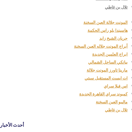
تلال بن غاطي
المونت جلالة العين السخنة
هاسيندا بلو راس الحكمة
جريان الشيخ زايد
أبراج المونت جلاله العين السخنة
ابراج العلمين الجديدة
بيانكي الساحل الشمالي
مارينا تاورز المونت جلالة
ات ايست المستقبل سيتي
اس فيلا سراي
كمبوند سراي القاهرة الجديدة
ماليبو العين السخنة
تلال بن غاطي
أحدث الأخبار