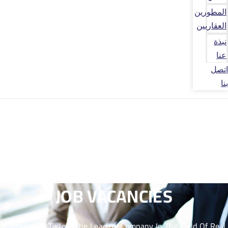
المطورين
العقاريين
نبذة
عنا
اتصل
بنا
JOB VACANCIES
If Interested To Join The Leading Company In The Field Of Real