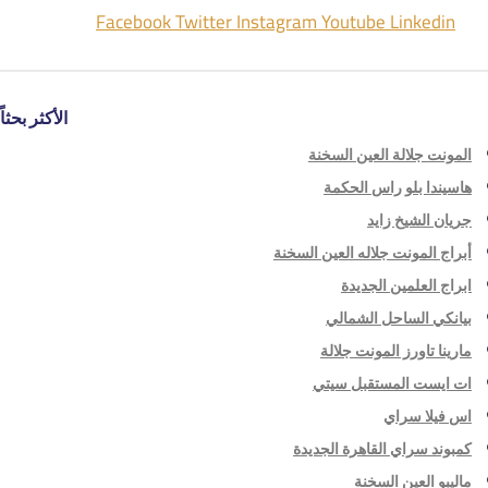
Facebook
Twitter
Instagram
Youtube
Linkedin
الأكثر بحثاً
المونت جلالة العين السخنة
هاسيندا بلو راس الحكمة
جريان الشيخ زايد
أبراج المونت جلاله العين السخنة
ابراج العلمين الجديدة
بيانكي الساحل الشمالي
مارينا تاورز المونت جلالة
ات ايست المستقبل سيتي
اس فيلا سراي
كمبوند سراي القاهرة الجديدة
ماليبو العين السخنة