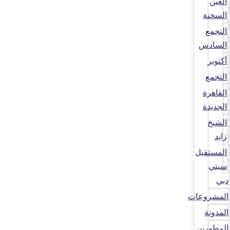
العين
السخنة
التجمع
السادس
أكتوبر
التجمع
القاهرة
الجديدة
الشيخ
زايد
المستقبل
سيتي
دبي
المشروعات
المدونة
المطورين