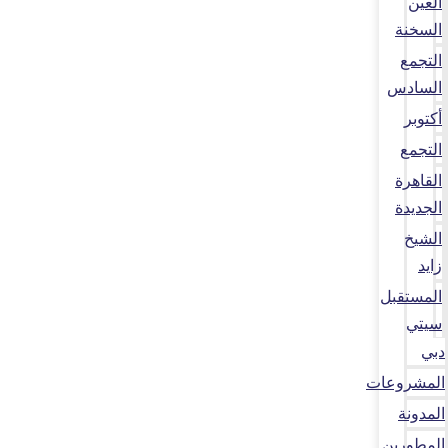
العين
السخنة
التجمع
السادس
أكتوبر
التجمع
القاهرة
الجديدة
الشيخ
زايد
المستقبل
سيتي
دبي
المشروعات
المدونة
المطورين