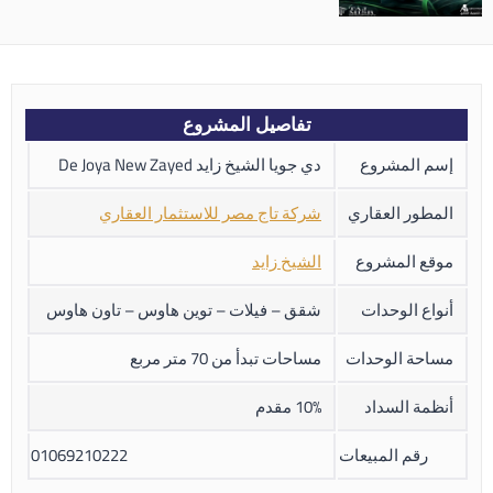
تفاصيل المشروع
إسم المشروع
دي جويا الشيخ زايد De Joya New Zayed
المطور العقاري
شركة تاج مصر للاستثمار العقاري
موقع المشروع
الشيخ زايد
أنواع الوحدات
شقق – فيلات – توين هاوس – تاون هاوس
مساحة الوحدات
مساحات تبدأ من 70 متر مربع
أنظمة السداد
10% مقدم
رقم المبيعات
01069210222