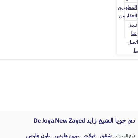
المطورين
العقاريين
نبذة
عنا
اتصل
بنا
دي جويا الشيخ زايد De Joya New Zayed
شقق - فيلات - توين هاوس - تاون هاوس
نوع الوحدات: