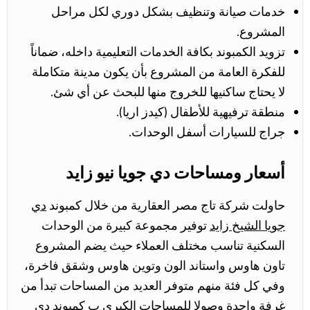
خدمات صيانة وتنظيف بشكل دوري لكل مراحل
المشروع.
تزويد الكمبوند بكافة الخدمات التعليمية داخله، ضماناً
للفكرة العامة من المشروع بأن يكون مدينة متكاملة
لا يحتاج ساكنيها للخروج منها للبحث عن أي شئ.
منطقة ترفيهية للأطفال (كيدز اريا).
جراج للسيارات أسفل الوحدات.
أسعار ومساحات دي جويا نيو زايد
حاولت شركة تاج مصر العقارية من خلال كمبوند
دي
جويا الشيخ زايد
توفير مجموعة كبيرة من الوحدات
السكنية تناسب مختلف العملاء حيث يضم المشروع
تاون هاوس واستاند الون وتوين هاوس وشقق فاخرة،
وفي كل فئة منهم متوفر العديد من المساحات تبدأ من
غرفة واحدة وصولا للمساحات الكبرى ب كمبوند دي