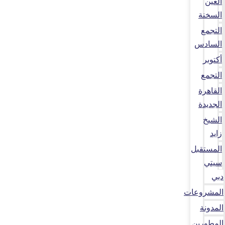
العين
السخنة
التجمع
السادس
أكتوبر
التجمع
القاهرة
الجديدة
الشيخ
زايد
المستقبل
سيتي
دبي
المشروعات
المدونة
المطورين