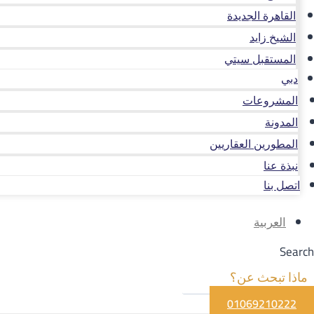
القاهرة الجديدة
الشيخ زايد
المستقبل سيتي
دبي
المشروعات
المدونة
المطورين العقاريين
نبذة عنا
اتصل بنا
العربية
Search
01069210222