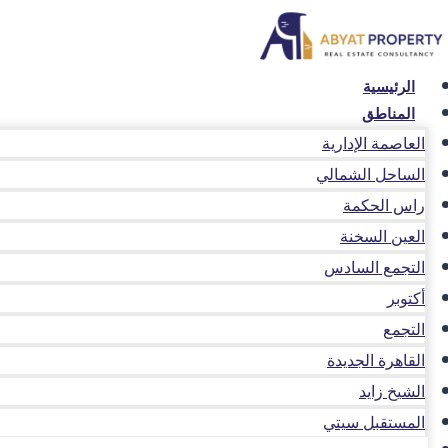
لتجاوز
لى
لمحتوى
الرئيسية
المناطق
العاصمة الإدارية
الساحل الشمالي
راس الحكمة
العين السخنة
التجمع السادس
أكتوبر
التجمع
القاهرة الجديدة
الشيخ زايد
المستقبل سيتي