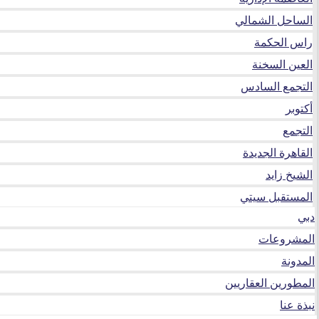
الساحل الشمالي
راس الحكمة
العين السخنة
التجمع السادس
أكتوبر
التجمع
القاهرة الجديدة
الشيخ زايد
المستقبل سيتي
دبي
المشروعات
المدونة
المطورين العقاريين
نبذة عنا