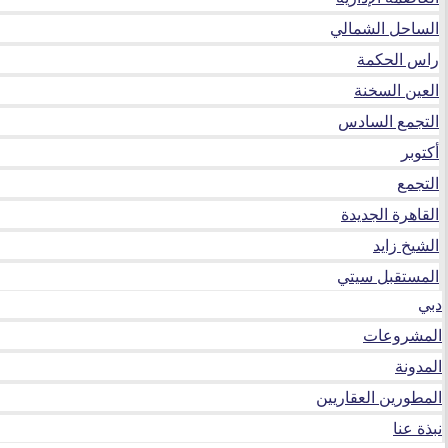
الساحل الشمالي
راس الحكمة
العين السخنة
التجمع السادس
أكتوبر
التجمع
القاهرة الجديدة
الشيخ زايد
المستقبل سيتي
دبي
المشروعات
المدونة
المطورين العقاريين
نبذة عنا