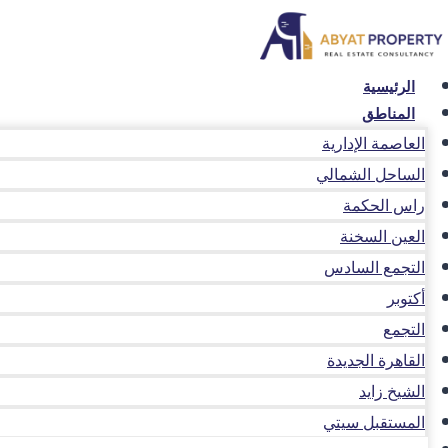
لتجاوز
لى
لمحتوى
الرئيسية
المناطق
العاصمة الإدارية
الساحل الشمالي
راس الحكمة
العين السخنة
التجمع السادس
أكتوبر
التجمع
القاهرة الجديدة
الشيخ زايد
المستقبل سيتي