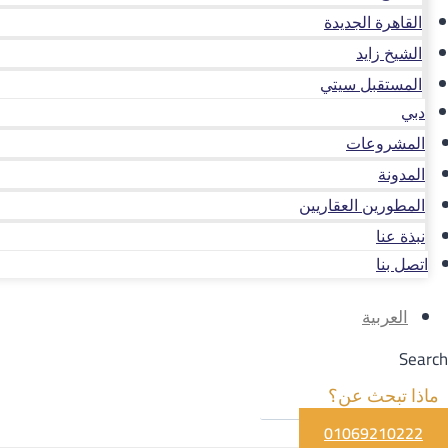
القاهرة الجديدة
الشيخ زايد
المستقبل سيتي
دبي
المشروعات
المدونة
المطورين العقاريين
نبذة عنا
اتصل بنا
العربية
Search
01069210222