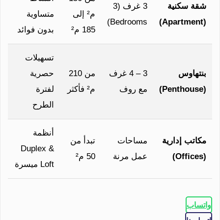
شقة سكنية
3 غرف (3
م² إلى
متساوية
Bedrooms)
(Apartment)
185 م²
بدون فوائد
تسهيلات
بنتهاوس
3 – 4 غرف
من 210
حصرية
(Penthouse)
مع روف
م² فأكثر
لفترة
الطرح
أنظمة
مكاتب إدارية
مساحات
تبدأ من
Duplex &
(Offices)
عمل مرنة
50 م²
Loft ميسرة
واتساب