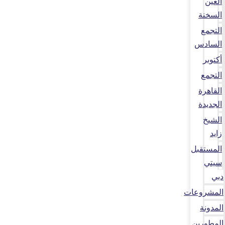
العين
السخنة
التجمع
السادس
أكتوبر
التجمع
القاهرة
الجديدة
الشيخ
زايد
المستقبل
سيتي
دبي
المشروعات
المدونة
المطورين