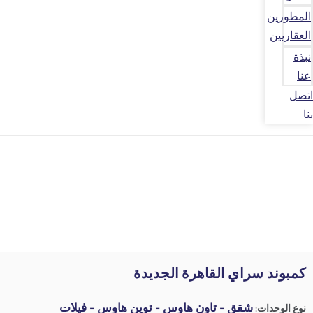
المطورين
العقاريين
نبذة
عنا
اتصل
بنا
كمبوند سراي القاهرة الجديدة
شقق - تاون هاوس - توين هاوس - فيلات
نوع الوحدات: