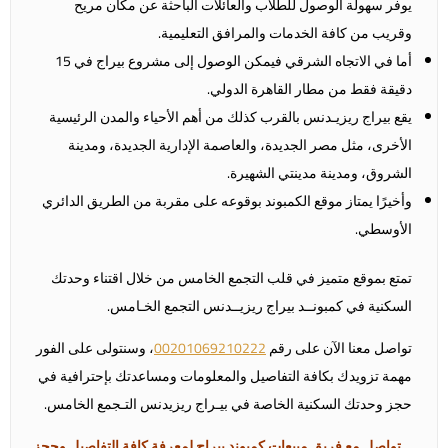
يوفر سهولة الوصول للطلاب والعائلات الباحثة عن مكان مريح
وقريب من كافة الخدمات والمرافق التعليمية.
أما في الاتجاه الشرقي فيمكن الوصول إلى مشروع بيراج في 15
دقيقة فقط من مطار القاهرة الدولي.
يقع بيراج ريزيـدنس بالقرب كذلك من أهم الأحياء والمدن الرئيسية
الأخرى، مثل مصر الجديدة، والعاصمة الإدارية الجديدة، ومدينة
الشروق، ومدينة مدينتي الشهيرة.
وأخيرًا يمتاز موقع الكمبوند بوقوعه على مقربة من الطريق الدائري
الأوسطي.
تمتع بموقع متميز في قلب التجمع الخامس من خلال اقتناء وحدتك
السكنية في كمبونــد بيراج ريزيــدنس التجمع الخـامس.
تواصل معنا الآن على رقم
00201069210222
، وسنتولى على الفور
مهمة تزويدك بكافة التفاصيل والمعلومات ومساعدتك بإحترافية في
حجز وحدتك السكنية الخاصة في بيـراج ريزيدنس التـجمع الخامس.
تواصل مع فريق مبيعات كمبوند بيراج لمعرفة كافة التفاصيل وحجز