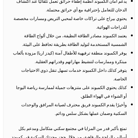
يدعم أمان الكمبوند أنظمة إطفاء حرائق تعمل تلقائيًا عند اكتشاف
الدخان للتعامل بإحترافية مع أي حرائق محتملة.
يحتوي بيراج على تراكات خاصة لمحبي التريض ومسارات مخصصة
للدراجات الهوائية.
يعتمد الكمبوند مصادر الطاقة النظيفة، من خلال ألواح الطاقة
الشمسية المستخدمة لتوليد الطاقة بطريقة تحافظ على البيئة.
يوفر الكمبوند منطقة ترفيهية للأطفال آمنة (كيدز اريا) مزودة بألعاب
مبتكرة وممارسات لتنشيط مهاراتهم وقدراتهم العقلية.
يتوفر كذلك داخل الكمبوند خدمات تسهل تنقل ذوي الاحتياجات
الخاصة.
كذلك يحتوي الكمبوند على متنزهات جميلة لممارسة رياضة اليوجا
أو الشواء في الهواء الطلق.
وأخيرًا يقدم الكمبوند فريق محترف لصيانة المرافق والوحدات
السكنية وضمان عملها بشكل سلس ودائم.
تمتع بأكبر قدر من المزايا في مجتمع سكني متكامل ومدعم بكل
أساليب الراحة والرفاهية، من خلال حجز وحدتك السكنية في كمبوند