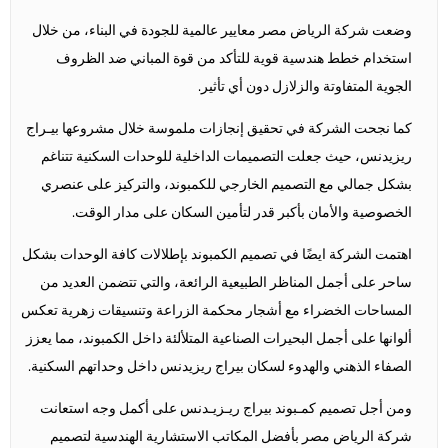
وضعت شركة الرياض مصر معايير عالمية للجودة في البناء، من خلال
استخدام خطط هندسية قوية للتأكد من قوة المباني ضد الظروف
الجوية المتفاوتة والزلازل دون أي تأثير.
كما نجحت الشركة في تحقيق إنجازات ملموسة خلال مشروعها بيـراج
ريزيدنس، حيث جعلت التصميمات الداخلية للوحدات السكنية تتناغم
بشكل جمالي مع التصميم الخارجي للكمبوند، والتركيز على عنصري
الخصوصية والأمان بأكبر قدر لتأمين السكان على مدار الوقت.
اهتمت الشركة ايضًا في تصميم الكمبوند بإطلالات كافة الوحدات بشكل
ساحر على أجمل المناظر الطبيعية الرائعة، والتي تتضمن العديد من
المساحات الخضراء مع أشجار محكمة الزراعة وتنسيقات زهرية تعكس
ألوانها على أجمل البحيرات الصناعية المتلألئة داخل الكمبوند، مما يعزز
الصفاء الذهني والهدوء لسكان بيراج ريزيدنس داخل وحداتهم السكنية.
ومن أجل تصميم كمـبوند بيراج ريـزيـدنس على أكمل وجه استعانت
شركة الرياض مصر بأفضل المكاتب الاستشارية الهندسية لتصميم