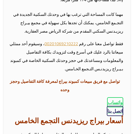
مهما كانت المساحة التي ترغب بها في وحدتك السكنية الجديدة في
التجـمع الخامس، يمكنك أن تجدها بكل سهولة في مجمع بيـراج
ريزيـدنس السكني المقدم من شركة الرياض مصر العقارية.
فقط تواصل معنا على رقم
00201069210222
، وسيقوم أحد ممثلي
مبيعاتنا بالرد عليك في أسرع وقت لتزويدك بكافة التفاصيل
والمعلومات ومساعدتك في حجز وحدتك السكنية الخاصة في كمبوند
بـيـراج ريزيدنـس التـجمع الخـامس.
تواصل مع فريق مبيعات كمبوند بيراج لمعرفة كافة التفاصيل وحجز
وحده
واتساب
اتصل بنا
أسعار بيراج ريزيدنس التجمع الخامس