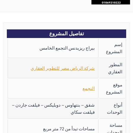
تفاصيل المشروع
إسم
بيراج ريزيدنس التجمع الخامس
المشروع
المطور
شركة الرياض مصر للتطوير العقاري
العقاري
موقع
التجمع
المشروع
أنواع
شقق – بنتهاوس – دوبليكس – فيلفت جاردن –
الوحدات
فيلفت سكاي
مساحة
مساحات تبدأ من 72 متر مربع
الوحدات