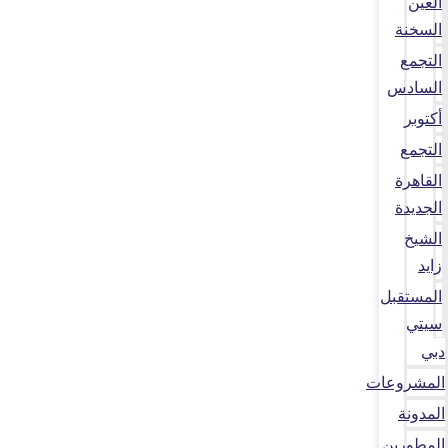
العين
السخنة
التجمع
السادس
أكتوبر
التجمع
القاهرة
الجديدة
الشيخ
زايد
المستقبل
سيتي
دبي
المشروعات
المدونة
المطورين