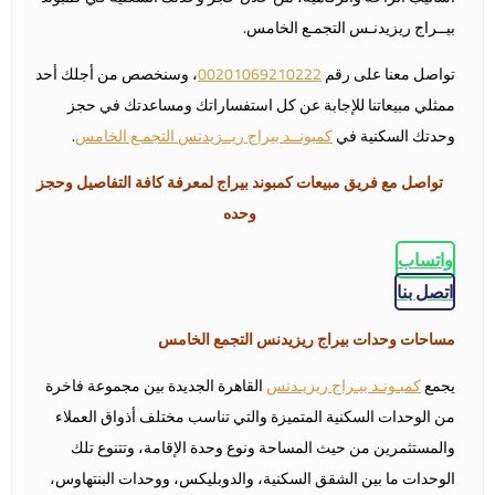
بيــراج ريزيدنـس التجمـع الخامس.
تواصل معنا على رقم
00201069210222
، وسنخصص من أجلك أحد
ممثلي مبيعاتنا للإجابة عن كل استفساراتك ومساعدتك في حجز
وحدتك السكنية في
كمبونــد بيراج ريــزيدنس التجمـع الخامس
.
تواصل مع فريق مبيعات كمبوند بيراج لمعرفة كافة التفاصيل وحجز
وحده
واتساب
اتصل بنا
مساحات وحدات بيراج ريزيدنس التجمع الخامس
يجمع
كمبـونـد بيـراج ريزيـدنس
القاهرة الجديدة بين مجموعة فاخرة
من الوحدات السكنية المتميزة والتي تناسب مختلف أذواق العملاء
والمستثمرين من حيث المساحة ونوع وحدة الإقامة، وتتنوع تلك
الوحدات ما بين الشقق السكنية، والدوبليكس، ووحدات البنتهاوس،