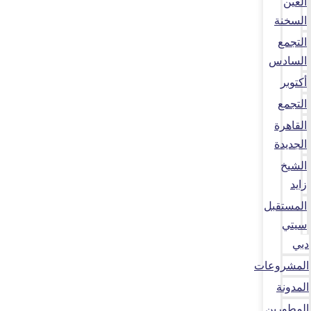
العين
السخنة
التجمع
السادس
أكتوبر
التجمع
القاهرة
الجديدة
الشيخ
زايد
المستقبل
سيتي
دبي
المشروعات
المدونة
المطورين