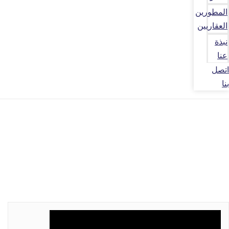
المطورين
العقاريين
نبذة
عنا
اتصل
بنا