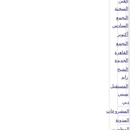
العين
السخنة
التجمع
السادس
أكتوبر
التجمع
القاهرة
الجديدة
الشيخ
زايد
المستقبل
سيتي
دبي
المشروعات
المدونة
المطورين