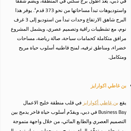
في دبي، يُعد أطول برج سكني في المنطقة، ويضم شققاً
واستوديوهات تبدأ مساحاتها من نحو 373 قدم². يوفر هذا
البرج شاهق الارتفاع وحدات تبدأ من استوديو إلى 3 غرف
نوم، مع تشطيبات راقية وتصميم عصري، ويشمل المشروع
مرافق متكاملة كحمامات سباحة، صالة رياضة، مساحات
خضراء، ومناطق ترفيه، لمنح قاطنيه أسلوب حياة مريح
ومتكامل.
بن غاطي اكوارايز
يقع
بن غاطي أكوارايز
في قلب منطقة خليج الاعمال
Business Bay في دبي، ويقدّم أسلوب حياة فاخر يدمج بين
التصميم العصري والطابع المائي، من خلال واجهة متموجة
مستوحاة من تدفّق الماء، ومزيج من وحدات من استوديو إلى