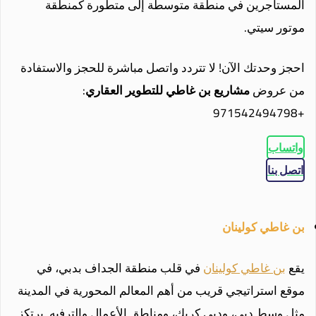
المستأجرين في منطقة متوسطة إلى متطورة كمنطقة
موتور سيتي.
احجز وحدتك الآن! لا تتردد واتصل مباشرة للحجز والاستفادة
من عروض
مشاريع بن غاطي للتطوير العقاري
:
+971542494798
واتساب
اتصل بنا
بن غاطي كولينان
يقع
بن غاطي كولينان
في قلب منطقة الجداف بدبي، في
موقع استراتيجي قريب من أهم المعالم المحورية في المدينة
مثل وسط دبي، ودبي كريك، ومناطق الأعمال والترفيه. يرتكز