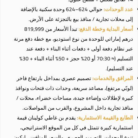
عدد الوحدات:
حوالي 624–624 وحدة سكنية بالإضافة
إلى محلات تجارية / منافذ بيع بالتجزئة على الأرض.
أسعار البداية وخطة الدفع:
تبدأ الأسعار من 819,999
درهم إماراتي للوحدة من نوع استوديو، مع خطة دفع مرنة
عبر نظام دفعة أولى + دفعات أثناء البناء + دفعة عند
التسليم (≈ 70:30 أو 20% حجز + 50% أثناء البناء + 30%
عند التسليم).
المرافق والخدمات:
تصميم عصري بمداخل بارتفاع فاخر
(لوبّي مرتفع)، مصاعد سريعة، وحدات ذات فتحات ونوافذ
كبيرة لإطلالات وإضاءة جيدة، مساحات خضراء، محلات /
منافذ تجارية داخل المشروع، والقرب من المواصلات.
الطابع والقيمة الاستثمارية:
يقدم بن غاطي كولينان قيمة
استثمارية كبيرة تتمثل في كل من الموقع الاستراتيجي،
تنوع الوحدات، التصميم العصري، والسعر المنافس، ليكون