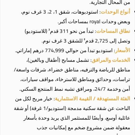
من المحال التجارية.
أنواع الوحدات
: استوديوهات، شقق 1، 2، 3 غرف نوم،
وبعض وحدات royal بمساحات أكبر.
نطاق المساحات
: تبدأ من نحو 311 قدم² (للاستوديو)
وتصل إلى 2,725 قدم² للشقق 3 غرف نوم.
الأسعار
: استوديو تبدأ من حوالي 774,999 درهم إماراتي.
الخدمات والمرافق
: تشمل مسابح (أطفال وبالغين)،
مناطق للرياضة والترفيه، مناطق خضراء، شرفات واسعة/
تراسات، وحدائق ومناطق للاسترخاء، مواقف سيارات،
أمن وخدمة 24/7، ومرافق تشبه نمط المنتجع السكني.
الفئة المستهدفة / القيمة الاستثمارية
: خيار مريح لكل من
الباحث عن شقة سكنية مدمجة (استوديو/1 غرفة) أو شقة
عائلية أوسع، وأيضًا للمستثمر الذي يريد وحدة بأسعار
معقولة ضمن مشروع ضخم مع إمكانيات جذب