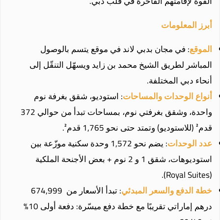
القوة لإقامتهم الفاخرة في قلب دبي.
أبرز المعلومات
الموقع
: في مجان بدبي لاند في موقع يتسم بالوصول
المباشر لطريق الشيخ محمد بن زايد ويسهّل التنقّل إلى
أنحاء دبي المختلفة.
أنواع الوحدات والمساحات
: استوديو، شقق بغرفة نوم
واحدة، وشقق بغرفتي نوم، بمساحات تبدأ من حوالي 372
قدم² (للاستوديو) وتمتد حتى نحو 1,765 قدم².
عدد الوحدات
: يضم نحو 1,572 وحدة سكنية موزّعة بين
استوديوهات، شقق 1 و 2 نوم + بعض الأجنحة الملكية
(Royal Suites).
خطة الدفع والسعر المبدئي
: تبدأ الأسعار من 674,999
درهم إماراتي تقريبًا مع خطة دفع ميسّرة: دفعة أولى 10%