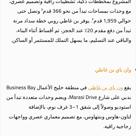
المشروع بمخططات ذكية، تشطيبات راقية وتصميم عصري،
مع وحدات بمساحات تبدأ من نحو 366 قدم² وتصل حتى
حوالي 1,959 قدم². يوفر بن غاطي روبي خطة سداد مرنة
تبدأ من دفع مقدم 20٪ عند الحجز، ثم أقساط أثناء البناء،
والباقي عند التسليم، ما يسهل التملك للمستثمر أو الساكن.
وان باي بن غاطي
يقع
ون باي بن غاطي
في منطقة خليج الأعمال Business Bay
بدبي على شارع Marasi Drive، ويضم وحدات متعددة تبدأ من
استوديو وصولاً إلى شقق 1–3 غرف نوم، بالإضافة
لتاون‑هاوس وبنتهاوس، مع تصميم معماري عصري وواجهات
زجاجية راقية.