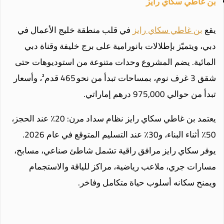
بن غاطي سكاي رايز
يقع
بن غاطي سكاي رايز
في قلب منطقة خليج الأعمال في
دبي، ويتميّز بإطلالات بانورامية على برج خليفة وقناة دبي
المائية. يضم المشروع وحدات متنوعة من استوديوهات حتى
شقق 3 غرف نوم، بمساحات تبدأ من نحو 465 قدم²، وأسعار
تبدأ من حوالي 975,000 درهم إماراتي.
يعتمد بن غاطي سكاي رايز نظام سداد مرن: 20٪ عند الحجز،
50٪ أثناء البناء، و30٪ عند التسليم المتوقع في عام 2026.
يوفر سكاي رايز مرافق راقية تشمل شاطئ صناعي، مسابح،
مسارات جري، ملاعب رياضية، مراكز للياقة والاستجمام
ويمنح سكانه أسلوب حياة متكامل وفاخر.