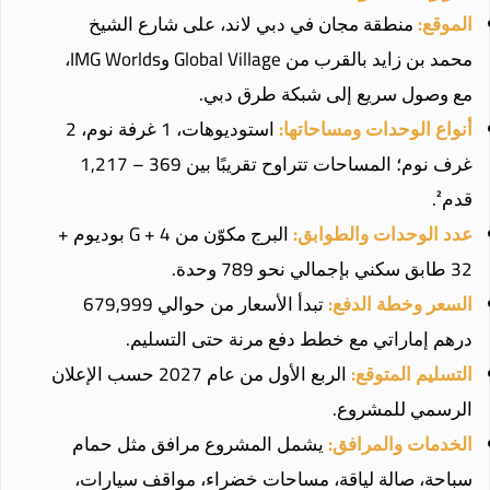
الموقع:
منطقة مجان في دبي لاند، على شارع الشيخ
محمد بن زايد بالقرب من Global Village وIMG Worlds،
مع وصول سريع إلى شبكة طرق دبي.
أنواع الوحدات ومساحاتها:
استوديوهات، 1 غرفة نوم، 2
غرف نوم؛ المساحات تتراوح تقريبًا بين 369 – 1,217
قدم².
عدد الوحدات والطوابق:
البرج مكوّن من G + 4 بوديوم +
32 طابق سكني بإجمالي نحو 789 وحدة.
السعر وخطة الدفع:
تبدأ الأسعار من حوالي 679,999
درهم إماراتي مع خطط دفع مرنة حتى التسليم.
التسليم المتوقع:
الربع الأول من عام 2027 حسب الإعلان
الرسمي للمشروع.
الخدمات والمرافق:
يشمل المشروع مرافق مثل حمام
سباحة، صالة لياقة، مساحات خضراء، مواقف سيارات،