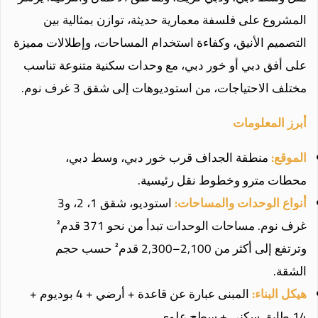
المشروع على فلسفة معمارية حديثة، توازن بمثالية بين
التصميم الأنيق، وكفاءة استخدام المساحات، وإطلالات مميزة
على أفق دبي أو خور دبي، مع وحدات سكنية متنوعة تناسب
مختلف الاحتياجات، من استوديوهات إلى شقق 3 غرف نوم.
أبرز المعلومات
الموقع:
منطقة الجداف قرب خور دبي، وسط دبي،
محطات مترو وخطوط نقل رئيسية.
أنواع الوحدات والمساحات:
استوديو، شقق 1، 2، و3
غرف نوم. مساحات الوحدات تبدأ من نحو 371 قدم²
وترتفع إلى أكثر من 2,100–2,300 قدم² حسب حجم
الشقة.
هيكل البناء:
المبنى عبارة عن قاعدة + أرضي + 4 بوديوم +
14 طابق سكني + سطح علوي.