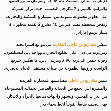
الإمارات منذ أن تأسست عام 2008، وسرعان ما برز اسمها
والتزامها بالتميز والابتكار في التصميم، حيث تركز الشركة
على تطوير مجموعة متنوعة من المشاريع السكنية والتجارية،
وتفخر بمحفظة تضم أكثر من 40 مشروعًا بقيمة تتجاوز 3.5
مليار درهم إماراتي.
تنتشر
مشاريع بن غاطي العقارية
في مواقع استراتيجية
ومرغوبة في دبي، مثل الخليج التجاري، وواحة دبي للسيليكون،
وقرية جميرا الدائرية (JVC)، ومرسى دبي، ما يعكس خبرتها
الواسعة ورؤيتها الطموحة في صياغة مستقبل الحياة الحضرية.
تتميز
مشاريع بن غاطي
بتصاميمها المعمارية الفريدة
والمميزة التي تجمع بين الحداثة والعناصر الجمالية المستوحاة
من التراث المحلي، وتشتهر واجهات مبانيها بالجرأة والابتكار،
فهي تضيف طابعاً أيقونياً لخط سماء دبي.