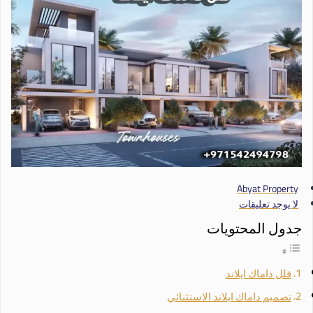
Abyat Property
لا يوجد تعليقات
جدول المحتويات
فلل داماك ايلاند
تصميم داماك ايلاند الاستثنائي