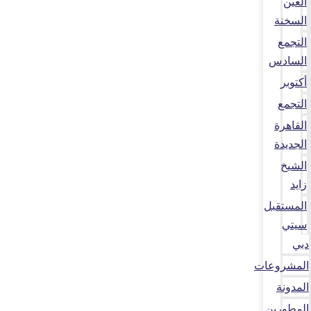
العين
السخنة
التجمع
السادس
أكتوبر
التجمع
القاهرة
الجديدة
الشيخ
زايد
المستقبل
سيتي
دبي
المشروعات
المدونة
المطورين