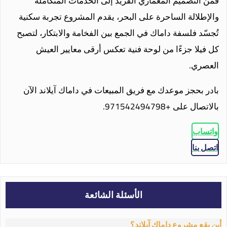
فمن التصميم المعماري الفريد إلى الخدمات المتكاملة
والإطلالة الساحرة على البحر، يقدم المشروع تجربة سكنية
تُجسّد فلسفة داماك في الجمع بين الفخامة والابتكار، لتصبح
كل فيلا جزءًا من لوحة فنية تعكس أرقى معايير العيش
العصري.
بادر بحجز موعدك مع فريق المبيعات في داماك آيلاند الآن
بالاتصال على +971542494798.
واتساب
اتصل بنا
الأسئلة الشائعة
أين يقع مشروع داماك آيلاند؟