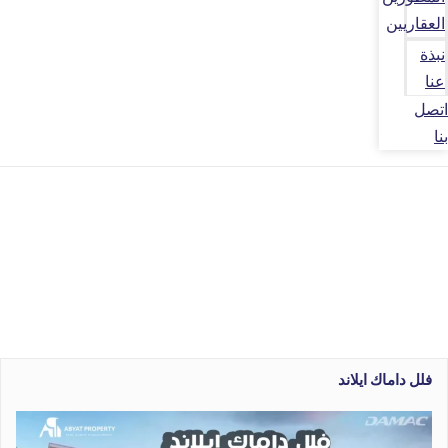
العقاريين
نبذة
عنا
اتصل
بنا
فلل داماك ايلاند