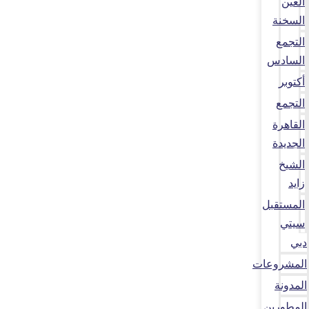
العين
السخنة
التجمع
السادس
أكتوبر
التجمع
القاهرة
الجديدة
الشيخ
زايد
المستقبل
سيتي
دبي
المشروعات
المدونة
المطورين