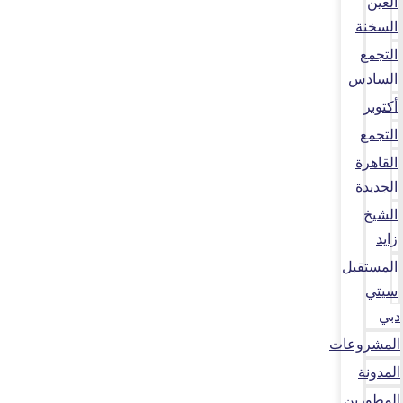
العين
السخنة
التجمع
السادس
أكتوبر
التجمع
القاهرة
الجديدة
الشيخ
زايد
المستقبل
سيتي
دبي
المشروعات
المدونة
المطورين