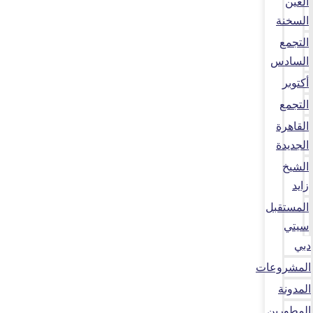
العين
السخنة
التجمع
السادس
أكتوبر
التجمع
القاهرة
الجديدة
الشيخ
زايد
المستقبل
سيتي
دبي
المشروعات
المدونة
المطورين