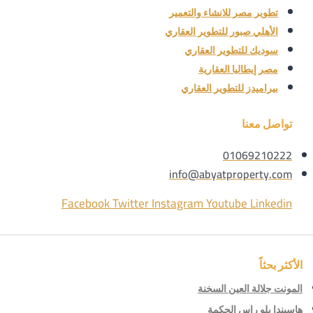
تطوير مصر للانشاء والتعمير
الأهلي صبور للتطوير العقاري
سوديك للتطوير العقاري
مصر إيطاليا العقارية
بيراميدز للتطوير العقاري
تواصل معنا
01069210222
info@abyatproperty.com
Facebook
Twitter
Instagram
Youtube
Linkedin
الأكثر بحثاً
المونت جلالة العين السخنة
هاسيندا بلو راس الحكمة