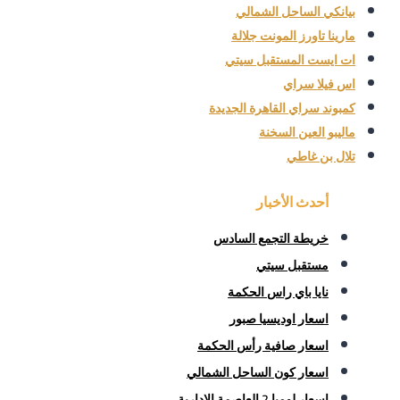
بيانكي الساحل الشمالي
مارينا تاورز المونت جلالة
ات ايست المستقبل سيتي
اس فيلا سراي
كمبوند سراي القاهرة الجديدة
ماليبو العين السخنة
تلال بن غاطي
أحدث الأخبار
خريطة التجمع السادس
مستقبل سيتي
نايا باي راس الحكمة
اسعار اوديسيا صبور
اسعار صافية رأس الحكمة
اسعار كون الساحل الشمالي
اسعار لوميا 2 العاصمة الإدارية