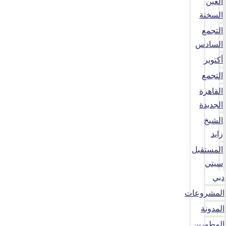
العين
السخنة
التجمع
السادس
أكتوبر
التجمع
القاهرة
الجديدة
الشيخ
زايد
المستقبل
سيتي
دبي
المشروعات
المدونة
المطورين