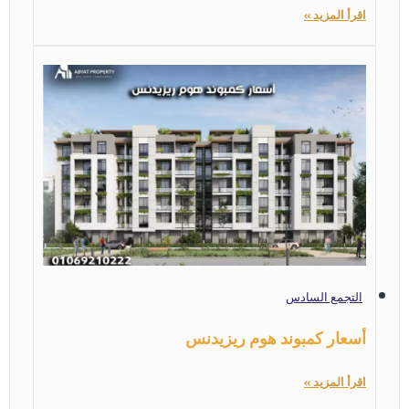
اقرأ المزيد »
التجمع السادس
أسعار كمبوند هوم ريزيدنس
اقرأ المزيد »