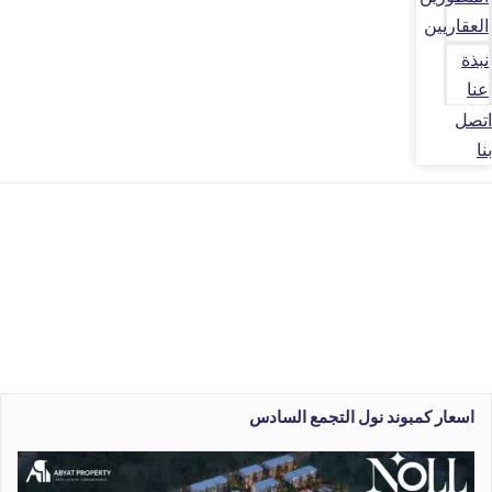
العقاريين
نبذة
عنا
اتصل
بنا
اسعار كمبوند نول التجمع السادس