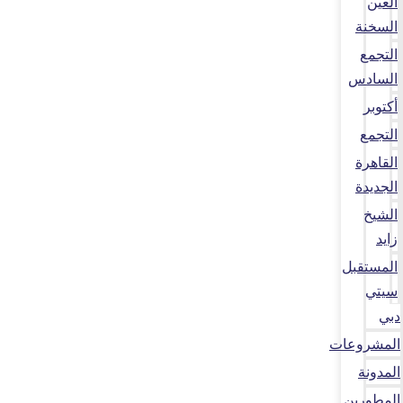
العين
السخنة
التجمع
السادس
أكتوبر
التجمع
القاهرة
الجديدة
الشيخ
زايد
المستقبل
سيتي
دبي
المشروعات
المدونة
المطورين