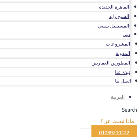
القاهرة الجديدة
الشيخ زايد
المستقبل سيتي
دبي
المشروعات
المدونة
المطورين العقاريين
نبذة عنا
اتصل بنا
العربية
Search
01069210222