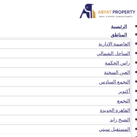
لتجاوز
لى
لمحتوى
الرئيسية
المناطق
العاصمة الإدارية
الساحل الشمالي
راس الحكمة
العين السخنة
التجمع السادس
أكتوبر
التجمع
القاهرة الجديدة
الشيخ زايد
المستقبل سيتي