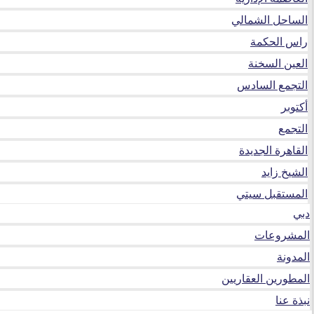
الساحل الشمالي
راس الحكمة
العين السخنة
التجمع السادس
أكتوبر
التجمع
القاهرة الجديدة
الشيخ زايد
المستقبل سيتي
دبي
المشروعات
المدونة
المطورين العقاريين
نبذة عنا