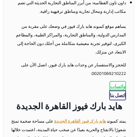
داون تاون القطامية: من أبرز المناطق التجارية الحديثة التي تضم
مكاتب إدارية ومحال تجارية ومناطق ترفيهية راقية.
يساهم موقع كمبوند هايد بارك فيوز في وضعك على مقربة من
المدارس الدولية، والمناطق التجارية، والمراكز الطبية، والمطاعم
الكبرى، لتوفير تجربة معيشية متكاملة من أجلك دون الحاجة إلى
الابتعاد عن منزلك.
للحجز والاستفسار عن وحدات هايد بارك فيوز، اتصل الآن على
00201069210222.
واتساب
اتصل بنا
هايد بارك فيوز القاهرة الجديدة
يمتد كمبوند
هايد بارك فيوز القاهرة الجديدة
على مساحة ضخمة تمنح
شعورًا بالانفتاح والحرية بعيدًا عن صخب حياة المدينة، اعتمدت خلالها