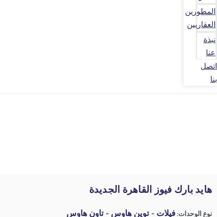
المطورين
العقاريين
نبذة
عنا
اتصل
بنا
هايد بارك فيوز القاهرة الجديدة
فيلات - توين هاوس - تاون هاوس
نوع الوحدات: