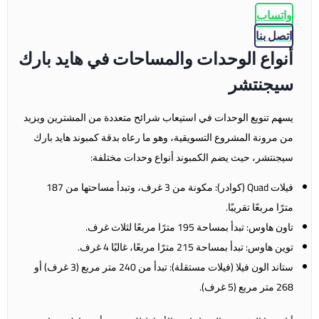
واتساب
اتصل بنا
أنواع الوحدات والمساحات في هايد بارك
سيجنتشر
يسهم تنويع الوحدات في استيعاب شرائح متعددة من المشترين ويزيد
من مرونة المشروع التسويقية، وهو ما رعاه بدقة كمبوند هايد بارك
سيجنتشر، حيث يضم الكمبوند أنواع وحدات مختلفة:
فيلات Quad (كوادر): مكونة من 3 غرف، وتبدأ مساحتها من 187
مترًا مربعًا تقريبًا.
تاون هاوس: تبدأ بمساحة 195 مترًا مربعًا لثلاث غرف.
توين هاوس: تبدأ بمساحة 215 مترًا مربعًا، غالبًا 4 غرف.
ستاند الون فيلا (فيلات مستقلة): تبدأ من 240 متر مربع (3 غرف) أو
268 متر مربع (5 غرف).