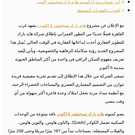
أبرز خدمات ومزايا كمبوند هايد بارك سيجنتشر أكتوبر
العيوب والتحديات المحتملة
مع الإعلان عن مشروع
هايد بارك سيجنتشر 6 اكتوبر
، يشهد غرب
القاهرة فصلًا جديدًا من التطور العمراني بإطلاق شركة هايد بارك
للتطوير العقاري أحدث إبداعاتها العقارية في الوقت الحالي. يُمثل هذا
المشروع الجديد رؤية متكاملة للرفاهية والخصوصية، ويأتي ليُعيد
تعريف مفهوم السكن الراقي في واحدة من أكثر المناطق الحيوية
بمدينة 6 أكتوبر.
تسعى الشركة من خلال هذا الإطلاق إلى تقديم تجربة معيشية فريدة
تتوازن بين التصميم المعماري العصري والمساحات الخضراء الرحبة،
مع أنظمة سداد مرنة تجعل امتلاك وحدة فاخرة أكثر سهولة من أي
وقت مضى.
يضم كمبوند
هايد بارك سيجنتشر 6 اكتوبر
باقة متنوعة من الوحدات
السكنية تشمل الكوادر (Quads)، والتاون هاوس، والتوين هاوس،
والفيلات المستقلة، بمساحات تبدأ من 187 مترًا مربعًا وحتى 268 مترًا