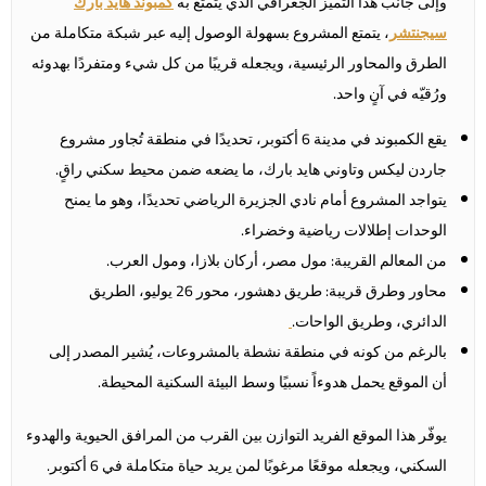
وإلى جانب هذا التميّز الجغرافي الذي يتمتع به
كمبوند هايد بارك
سيجنتشر
، يتمتع المشروع بسهولة الوصول إليه عبر شبكة متكاملة من
الطرق والمحاور الرئيسية، ويجعله قريبًا من كل شيء ومتفردًا بهدوئه
ورُقيّه في آنٍ واحد.
يقع الكمبوند في مدينة 6 أكتوبر، تحديدًا في منطقة تُجاور مشروع
جاردن ليكس وتاوني هايد بارك، ما يضعه ضمن محيط سكني راقٍ.
يتواجد المشروع أمام نادي الجزيرة الرياضي تحديدًا، وهو ما يمنح
الوحدات إطلالات رياضية وخضراء.
من المعالم القريبة: مول مصر، أركان بلازا، ومول العرب.
محاور وطرق قريبة: طريق دهشور، محور 26 يوليو، الطريق
الدائري، وطريق الواحات.
بالرغم من كونه في منطقة نشطة بالمشروعات، يُشير المصدر إلى
أن الموقع يحمل هدوءاً نسبيًا وسط البيئة السكنية المحيطة.
يوفّر هذا الموقع الفريد التوازن بين القرب من المرافق الحيوية والهدوء
السكني، ويجعله موقعًا مرغوبًا لمن يريد حياة متكاملة في 6 أكتوبر.