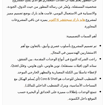
شخصيته المستقلة، ويُعبّر عن رسالة المطور من حيث الذوق، الجودة،
والانسيابية في الاستعمال اليومي، قامت هايد بارك بوضع تصميم مميز
لمشروع
هايد بارك سيجنتشر 6 اكتوبر
يميزه عن باقي المشروعات
المجاورة.
أهم السمات التصميمية:
تم تصميم المشروع بأسلوب عصري وأنيق، بالتعاون مع أهم
الاستشاريين الهندسيين في المجال.
راعت الشركة التنوع في أنواع الوحدات المقدمة، بين الشقق،
ستاند الون (فيلات مستقلة)، توين هاوس، تاون هاوس، وفلل Quad،
لإعطاء تناسقًا بين الكتلة المعمارية والمظهر الخارجي الموحد.
التشطيب المعلن للوحدات هو Core & Shell (أي يُسلم الهيكل مع
المساحات الأساسية، ويترك التشطيب الداخلي للمالك).
تتمتع الوحدات بإطلالات مميزة على الحدائق أو البحيرة حسب
الموقع داخل الكمبوند.