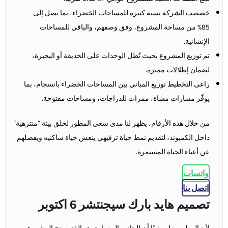
خصصت الشركة نسبة كبيرة للمساحات الخضراء، بما يصل إلى
85% من مساحة المشروع، وفق وصفهم، والباقي للمساحات
الإنشائية.
تم توزيع المشروع بحيث تُطل الوحدات على الحديقة أو البحيرة،
لضمان إطلالات مميزة.
راعى التخطيط توزيع المباني بين المساحات الخضراء بانسجام، بما
يوفّر مسارات مشاة، ممرات للدراجات، ومساحات مفتوحة.
من خلال هذه الأرقام، يظهر لنا مدى سعي المطور لخلق بيئة “منتزهية”
داخل الكمبوند، لتقديم نمط حياة ترفيهي ينعش حياة ساكنيه ويفصلهم
عن أعباء الحياة المستمرة.
واتساب
اتصل بنا
تصميم هايد بارك سيجنتشر 6 اكتوبر
لأن المطور يعلم يقينًا أن الجانب المعماري هو الذي يمنح المشروع