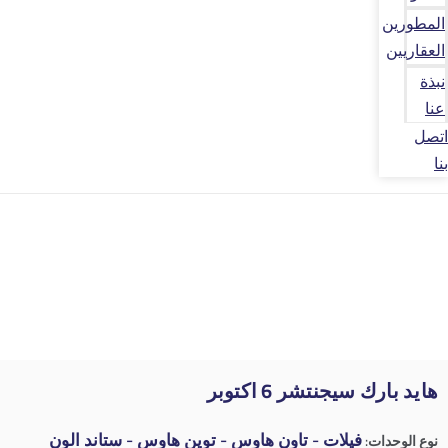
المطورين
العقاريين
نبذة
عنا
اتصل
بنا
هايد بارك سيجنتشر 6 اكتوبر
فيلات - تاون هاوس - توين هاوس - ستاند الون
نوع الوحدات: