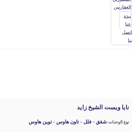
العقاريين
نبذة
عنا
اتصل
بنا
نايا ويست الشيخ زايد
شقق - فلل - تاون هاوس - توين هاوس
نوع الوحدات: