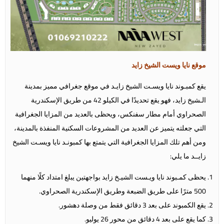
موقع نايا ويست الشيخ زايد
يقع كمبـوند نايا ويسـت الشيخ زايـد في موقع جغرافي مميز بمدينة
الـشيخ زايد، فهو يقع تحديدًا في الكيلو 42 من طريق الإسكندرية
الصحراوي أمام مطار سفنكس، ويحظى بالعديد من المزايا الجغرافية
التي جعلته يتميز عن العديد من المشروعات السكنية المنفذة بالمدينة،
ومن أهم تلك المزايا الجغرافية التي يتمتع بها كمبونـد نايا ويسـت الشيخ
زايــد ما يلي:
يحظى كمـبوند نايا ويـست الشيـخ زايد بواجهتين يبلغ امتداد كلًا منهما
500 مترًا على طريق الضبعة وطريق الإسكندرية الصحراوي.
يقع الكمبوند على بعد 3 دقائق فقط من وصلة دهشور.
كما يقع على بعد 4 دقائق من محور 26 يوليو.