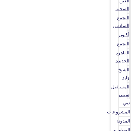
العين
السخنة
التجمع
السادس
أكتوبر
التجمع
القاهرة
الجديدة
الشيخ
زايد
المستقبل
سيتي
دبي
المشروعات
المدونة
المطورين