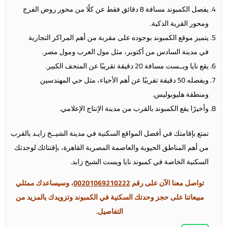
يفصل الكمبوند مسافة 8 دقائق فقط عن كلًا من محور روض الفرج
ومحور القرية الذكية.
يتميز موقع الكمبوند بوجوده على مقربة من أهم المراكز التجارية
في مدينة السادس من أكتوبر، مثل مول العرب ومول مصر.
يقع نايا ويــست مسافة 20 دقيقة تقريبًا عن المتحف الكبير.
ويفصله 50 دقيقة تقريبًا عن أهم الأحياء، مثل حي المهندسين
ومنطقة هليوبوليس.
وأخيرًا يقع الكمبوند بالقرب من مدينة الإنتاج الإعلامي.
تمتع بإقامتك في أفضل المواقع السكنية في مدينة الشيــخ زايـد بالقرب
من أهم المناطق الحيوية والعاصمة المصرية القاهرة، بإقتنائك لوحدتك
السكنية الخاصة في كمبوند نايا ويست الشيخ زايد.
تواصل معنا الآن على رقم
00201069210222
، وسيساعدك ممثلي
مبيعاتنا على حجز وحدتك السكنية في الكمبوند وتزويدك بالمزيد من
التفاصيل.