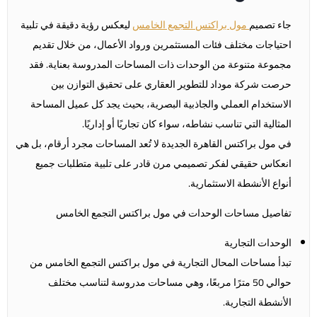
جاء تصميم
مول براكتس التجمع الخامس
ليعكس رؤية دقيقة في تلبية
احتياجات مختلف فئات المستثمرين ورواد الأعمال، من خلال تقديم
مجموعة متنوعة من الوحدات ذات المساحات المدروسة بعناية. فقد
حرصت شركة موداد للتطوير العقاري على تحقيق التوازن بين
الاستخدام العملي والجاذبية البصرية، بحيث يجد كل عميل المساحة
المثالية التي تناسب نشاطه، سواء كان تجاريًا أو إداريًا.
في مول براكتس القاهرة الجديدة لا تُعد المساحات مجرد أرقام، بل هي
انعكاس حقيقي لفكر تصميمي مرن قادر على تلبية متطلبات جميع
أنواع الأنشطة الاستثمارية.
تفاصيل مساحات الوحدات في مول براكتس التجمع الخامس
الوحدات التجارية
تبدأ مساحات المحال التجارية في مول براكتس التجمع الخامس من
حوالي 50 مترًا مربعًا، وهي مساحات مدروسة لتناسب مختلف
الأنشطة التجارية.