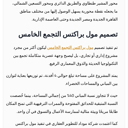
محور المشير طنطاوي والطريق الدائري ومحور التسعين الشمالي،
ما يجعله نقطة محورية يسهل الوصول إليها من مختلف مناطق
القاهرة الجديدة ومصر الجديدة وحتى العاصمة الإدارية.
تصميم مول براكتس التجمع الخامس
تم تنفيذ تصميم
مول براكتس التجمع الخامس
ليكون أكثر من مجرد
مشروع إداري أو تجاري، بل ليصبح وجهة عصرية متكاملة تجمع بين
التكنولوجيا الحديثة والذوق المعماري الرفيع.
يمتد المشروع على مساحة تبلغ حوالي 4 أفدنة، تم توزيعها بعناية لتوازن
بين المباني والمساحات الخضراء.
حيث لا تتجاوز نسبة المباني 40% من إجمالي المساحة، بينما خُصصت
النسبة المتبقية للحدائق المفتوحة والممرات الترفيهية التي تمنح المكان
طابعًا مريحًا وبيئة مثالية لممارسة الأعمال والتسوق في آن واحد.
كما اعتمدت شركة موداد للتطوير العقاري في تنفيذ مول براكتس