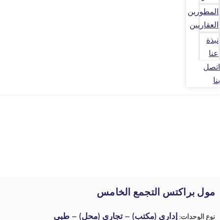
المطورين
العقاريين
نبذة
عنا
اتصل
بنا
مول براكتس التجمع الخامس
إداري (مكتب) – تجاري (محل) – طبي
نوع الوحدات: