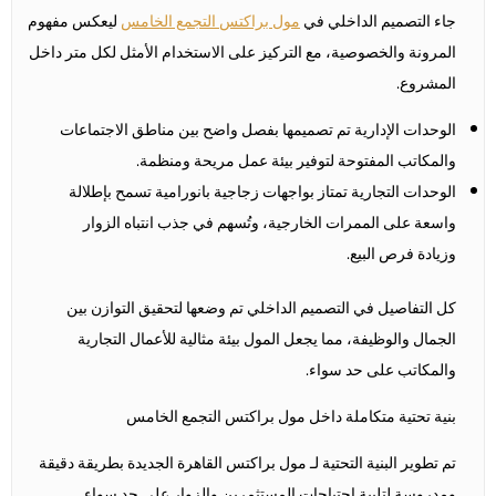
جاء التصميم الداخلي في
مول براكتس التجمع الخامس
ليعكس مفهوم
المرونة والخصوصية، مع التركيز على الاستخدام الأمثل لكل متر داخل
المشروع.
الوحدات الإدارية تم تصميمها بفصل واضح بين مناطق الاجتماعات
والمكاتب المفتوحة لتوفير بيئة عمل مريحة ومنظمة.
الوحدات التجارية تمتاز بواجهات زجاجية بانورامية تسمح بإطلالة
واسعة على الممرات الخارجية، وتُسهم في جذب انتباه الزوار
وزيادة فرص البيع.
كل التفاصيل في التصميم الداخلي تم وضعها لتحقيق التوازن بين
الجمال والوظيفة، مما يجعل المول بيئة مثالية للأعمال التجارية
والمكاتب على حد سواء.
بنية تحتية متكاملة داخل مول براكتس التجمع الخامس
تم تطوير البنية التحتية لـ مول براكتس القاهرة الجديدة بطريقة دقيقة
ومدروسة لتلبية احتياجات المستثمرين والزوار على حد سواء.