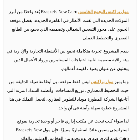
مول براكتس التجمع الخامس
Brackets New Cairo يُعد واحدًا من أبرز
المولات الجديدة التي لفتت الأنظار في القاهرة الجديدة، بفضل موقعه
الحيوي على محور التسعين الشمالي وتصميمه الذي يجمع بين الطابع
العصري والتخطيط العملي.
يقدم المشروع تجربة متكاملة تجمع بين الأنشطة التجارية والإدارية في
بيئة راقية مصممة لتلبية احتياجات المستثمرين ورواد الأعمال الذين
يبحثون عن عنوان يضيف لقيمة أعمالهم.
وما يميز
مول براكتس
ليس فقط موقعه، بل أيضًا تفاصيله الدقيقة من
حيث التخطيط المعماري، توزيع المساحات، وأنظمة السداد المرنة التي
أتاحتها الشركة المطورة موداد للتطوير العقاري، لتجعل التملك في هذا
المشروع خطوة سهلة وآمنة في آنٍ واحد.
لذا سواء كنت تبحث عن مكتب إداري فاخر أو وحدة تجارية بموقع
استراتيجي يضمن عائدًا استثماريًا مميزًا، فإن مول Brackets New
Cairo يقدم لك فرصة فريدة تجمع بين الفخامة، العملية، والعائد