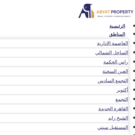
لتجاوز
لى
لمحتوى
الرئيسية
المناطق
العاصمة الإدارية
الساحل الشمالي
راس الحكمة
العين السخنة
التجمع السادس
أكتوبر
التجمع
القاهرة الجديدة
الشيخ زايد
المستقبل سيتي