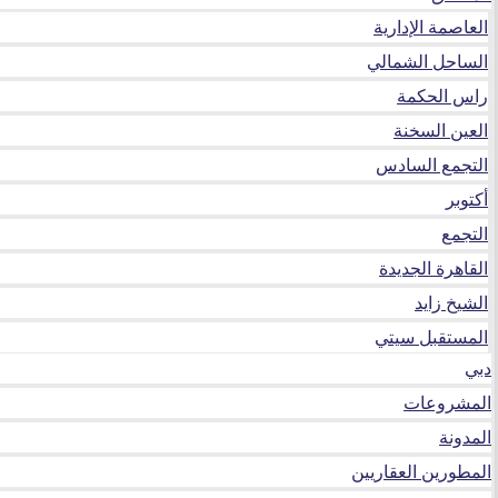
العاصمة الإدارية
الساحل الشمالي
راس الحكمة
العين السخنة
التجمع السادس
أكتوبر
التجمع
القاهرة الجديدة
الشيخ زايد
المستقبل سيتي
دبي
المشروعات
المدونة
المطورين العقاريين