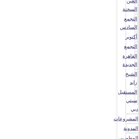
العين
السخنة
التجمع
السادس
أكتوبر
التجمع
القاهرة
الجديدة
الشيخ
زايد
المستقبل
سيتي
دبي
المشروعات
المدونة
المطورين