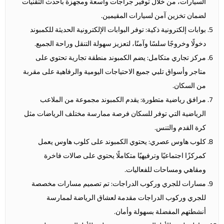
السيارات، من خلال توفير جراجات واسعة ومجهزة بأحدث التقنيات
لضمان تخزين آمن لسيارات المقيمين.
بوابات إلكترونية ذكية: توفر البوابات الإلكترونية الحديثة للكمبوند
دخولًا وخروجًا سلسًا وآمنًا، لتعزيز سهولة التنقل وراحة الجميع.
مركز تجاري متكامل: يضم الكمبوند منطقة تجارية تحتوي على
متاجر وأسواق تلبي جميع الاحتياجات اليومية والرفاهية على مقربة
من السكان.
مرافق رياضية متطورة: يقدم الكمبوند مجموعة من الملاعب
الرياضية التي توفر للسكان فرصة ممارسة مختلف الرياضات مثل
كرة القدم والتنس.
كلوب هاوس عصري: يحتوي الكمبوند على كلوب هاوس يعمل
كمركزًا اجتماعيًا وترفيهيًا متكاملًا يحتوي على صالات فاخرة
ومقاهي ومساحات للفعاليات.
مسارات للجري وركوب الدراجات: تم تصميم مسارات مخصصة
للجري وركوب الدراجات مقدمة لعشاق الرياضة لممارسة
أنشطتهم المفضلة بسهولة وأمان.