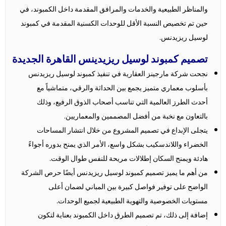
والمناظر الطبيعية والخدمات والمرافق المقدمة داخل الكمبوند، في
حين تم تخصيص النسبة الأقل للوحدات الكسنية المقدمة في كمبوند
لوسيل ريزيدنس.
تصميم كمبوند لوسيل ريزيدينس القاهرة الجديدة
نجحت شركة مارجينز العقارية في تنفيذ كمبوند لوسيل ريزيدنس
بأسلوب معماري متميز يجمع بين الحداثة والرقي، متماشياً مع
أحدث الطرز العالمية التي تناسب أصحاب الذوق الرفيع، وذلك
بالتعاون مع نخبة من أفضل المصممين والمعماريين.
يتجلى الإبداع في تصميم المشروع من خلال انتشار المساحات
الخضراء واللاندسكيب بشكل واسع، الأمر الذي يمنح بدوره أجواءً
هادئة ويمنح السكان إطلالات مريحة للنفس طوال الوقت.
من أهم ما يميز تصميم كمبوند لوسيل ريزيدنس أيضًا حرص الشركة
الواضح على توفير فواصل كبيرة بين المباني لضمان أعلى
مستويات الخصوصية والتهوية الطبيعية لجميع الوحدات.
إضافة إلى ذلك، تم تصميم الطرق داخل الكمبوند بعناية لتكون