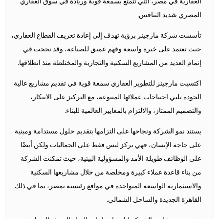
العقارية في مصر، التي تتمتع بسمعة قوية وريادة في سوق العقاري
المصري شديد التنافس.
تأسست شركة مارجينز برؤية تهدف إلى إعادة تعريف القطاع العقاري،
حيث تعتمد على خبرة واسعة وفهم عميق للصناعة، وقد نجحت في
إتمام العديد من المشاريع السكنية والتجارية والمختلطة منذ انطلاقها.
اكتسبت مارجينز للتطوير العقاري سمعة قوية في تقديم مشاريع عالية
الجودة تلبي احتياجات عملائها المتنوعة، مع التركيز على الابتكار،
والتصميم الممتاز، والالتزام بالمعايير العالمية للبناء.
يستند نمو الشركة ونجاحها على التزامها بتقديم حلول مستدامة ومبنية
على حاجة الإنسان، فهي تركز ليس فقط على الجماليات ولكن أيضًا
على الوظائف طويلة الأمد والمسؤولية البيئية، حيث تمكنت الشركة
من بناء قاعدة عملاء كبيرة ومخلصة من خلال مشاريعها السكنية
والاستثمارية الواسعة المتواجدة في مواقع رئيسية بمصر، بما في ذلك
القاهرة الجديدة والساحل الشمالي.