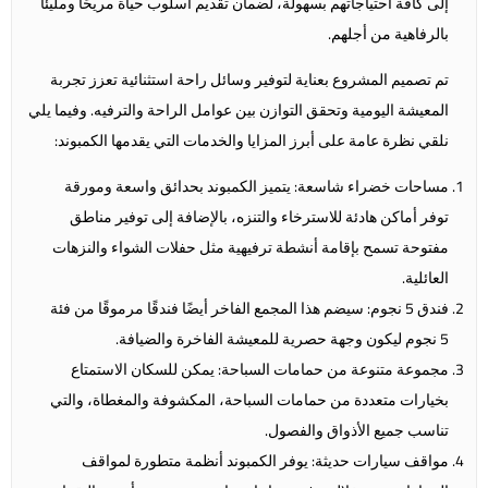
إلى كافة احتياجاتهم بسهولة، لضمان تقديم أسلوب حياة مريحًا ومليئًا
بالرفاهية من أجلهم.
تم تصميم المشروع بعناية لتوفير وسائل راحة استثنائية تعزز تجربة
المعيشة اليومية وتحقق التوازن بين عوامل الراحة والترفيه. وفيما يلي
نلقي نظرة عامة على أبرز المزايا والخدمات التي يقدمها الكمبوند:
مساحات خضراء شاسعة: يتميز الكمبوند بحدائق واسعة ومورقة
توفر أماكن هادئة للاسترخاء والتنزه، بالإضافة إلى توفير مناطق
مفتوحة تسمح بإقامة أنشطة ترفيهية مثل حفلات الشواء والنزهات
العائلية.
فندق 5 نجوم: سيضم هذا المجمع الفاخر أيضًا فندقًا مرموقًا من فئة
5 نجوم ليكون وجهة حصرية للمعيشة الفاخرة والضيافة.
مجموعة متنوعة من حمامات السباحة: يمكن للسكان الاستمتاع
بخيارات متعددة من حمامات السباحة، المكشوفة والمغطاة، والتي
تناسب جميع الأذواق والفصول.
مواقف سيارات حديثة: يوفر الكمبوند أنظمة متطورة لمواقف