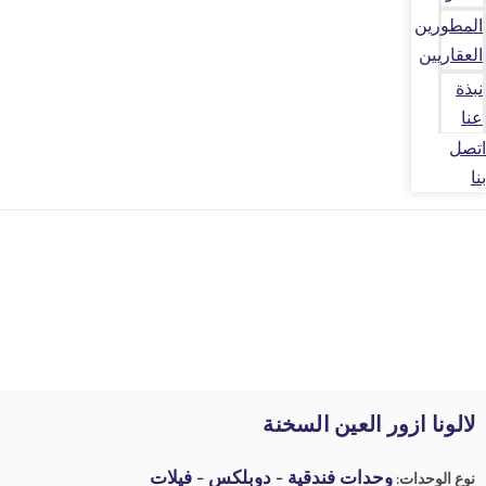
المطورين
العقاريين
نبذة
عنا
اتصل
بنا
لالونا ازور العين السخنة
وحدات فندقية - دوبلكس - فيلات
نوع الوحدات: