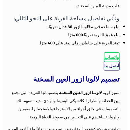
قلب مدينة العيـن السخنـة،
وتأتي تفاصيل مساحة القرية على النحو التالي:
تبلغ مساحة قريـة لالونـا ازور
36
فدان تقريبًا.
يبلغ عمق القرية تقريبًا
600
مترًا.
تمتد القرية على شاطئ رملي يمتد على
400
مترًا.
واتساب
اتصل بنا
تصميم لالونا ازور العين السخنة
تتميز قرية
لالونــا ازور العـين السخنـة
بتصميماتها الفريدة التي تجمع
بين الحداثة والطراز الكلاسيكي البسيط والهادئ، حيث تسهم تلك
التصميمات في خلق أجواء من الاسترخاء والاستجمام للمقيمين
والزوار تساعدهم على التخلص من ضغوط الحياة اليومية.
تعاونت شركة كونفوي العقارية في تصميم قريــة
لالـولـنـا ازور العـيـن