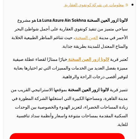
معلومات عن شركة كونفوي العقارية
لالونا ازور العين السخنة La Luna Azure Ain Sokhna
هو مشروع
سياحي متميز من تنفيذ كونفوي العقارية على أجمل شواطئ البحر
الأحمر في مدينة
العين السخنة
، حيث تتناغم المناظر الطبيعية الخلابة
والمناخ المعتدل للمدينة بطريقة جذابة.
تُعتبر قرية
لالونا ازور العين السخنة
خيارًا ممتازًا لقضاء عطلة صيفية
مميزة بفضل العديد من الخدمات والمميزات التي تم اختيارها بعناية
لتوفير أقصى درجات الراحة والرفاهية.
تتميز قرية
لالونا ازور العين السخنة
بموقعها الاستراتيجي القريب من
مدينة القاهرة، ومساحتها الكبيرة التي استغلتها الشركة المطورة في
زيادة المساحات الخضراء، لتعزيز الهدوء والخصوصية بين الوحدات
السكنية المقدمة بمساحات متنوعة واسعار وأنظمة سداد تنافسية
للغاية.