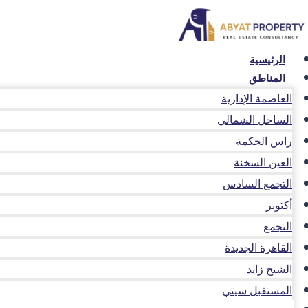
لتجاوز
لى
لمحتوى
الرئيسية
المناطق
العاصمة الإدارية
الساحل الشمالي
راس الحكمة
العين السخنة
التجمع السادس
أكتوبر
التجمع
القاهرة الجديدة
الشيخ زايد
المستقبل سيتي