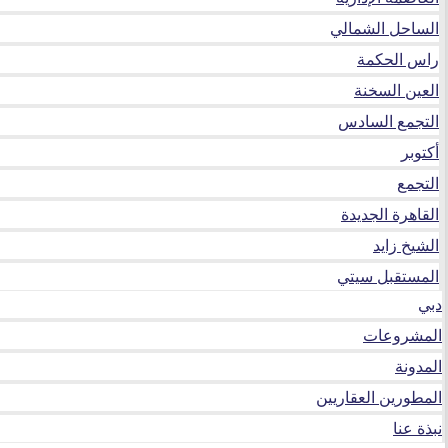
الساحل الشمالي
راس الحكمة
العين السخنة
التجمع السادس
أكتوبر
التجمع
القاهرة الجديدة
الشيخ زايد
المستقبل سيتي
دبي
المشروعات
المدونة
المطورين العقاريين
نبذة عنا