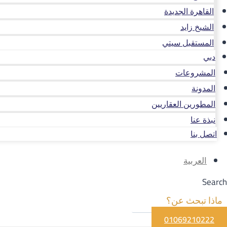
القاهرة الجديدة
الشيخ زايد
المستقبل سيتي
دبي
المشروعات
المدونة
المطورين العقاريين
نبذة عنا
اتصل بنا
العربية
Search
01069210222