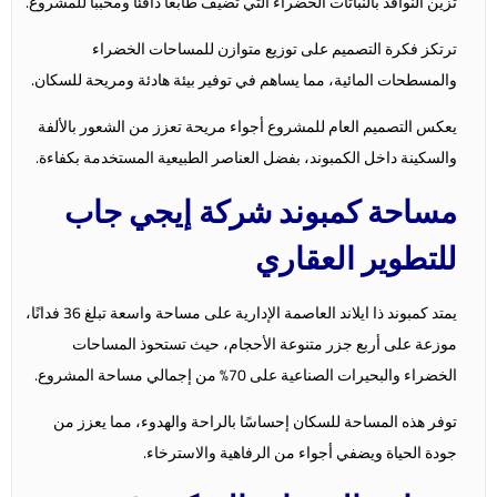
تزين النوافذ بالنباتات الخضراء التي تضيف طابعًا دافئًا ومحببًا للمشروع.
ترتكز فكرة التصميم على توزيع متوازن للمساحات الخضراء
والمسطحات المائية، مما يساهم في توفير بيئة هادئة ومريحة للسكان.
يعكس التصميم العام للمشروع أجواء مريحة تعزز من الشعور بالألفة
والسكينة داخل الكمبوند، بفضل العناصر الطبيعية المستخدمة بكفاءة.
مساحة كمبوند شركة إيجي جاب
للتطوير العقاري
يمتد كمبوند ذا ايلاند العاصمة الإدارية على مساحة واسعة تبلغ 36 فدانًا،
موزعة على أربع جزر متنوعة الأحجام، حيث تستحوذ المساحات
الخضراء والبحيرات الصناعية على 70% من إجمالي مساحة المشروع.
توفر هذه المساحة للسكان إحساسًا بالراحة والهدوء، مما يعزز من
جودة الحياة ويضفي أجواء من الرفاهية والاسترخاء.