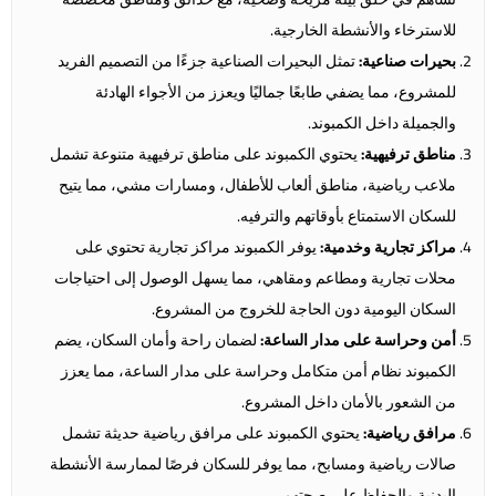
للاسترخاء والأنشطة الخارجية.
بحيرات صناعية:
تمثل البحيرات الصناعية جزءًا من التصميم الفريد
للمشروع، مما يضفي طابعًا جماليًا ويعزز من الأجواء الهادئة
والجميلة داخل الكمبوند.
مناطق ترفيهية:
يحتوي الكمبوند على مناطق ترفيهية متنوعة تشمل
ملاعب رياضية، مناطق ألعاب للأطفال، ومسارات مشي، مما يتيح
للسكان الاستمتاع بأوقاتهم والترفيه.
مراكز تجارية وخدمية:
يوفر الكمبوند مراكز تجارية تحتوي على
محلات تجارية ومطاعم ومقاهي، مما يسهل الوصول إلى احتياجات
السكان اليومية دون الحاجة للخروج من المشروع.
أمن وحراسة على مدار الساعة:
لضمان راحة وأمان السكان، يضم
الكمبوند نظام أمن متكامل وحراسة على مدار الساعة، مما يعزز
من الشعور بالأمان داخل المشروع.
مرافق رياضية:
يحتوي الكمبوند على مرافق رياضية حديثة تشمل
صالات رياضية ومسابح، مما يوفر للسكان فرصًا لممارسة الأنشطة
البدنية والحفاظ على صحتهم.