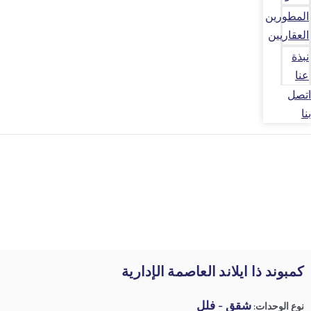
المطورين
العقاريين
نبذة
عنا
اتصل
بنا
كمبوند ذا ايلاند العاصمة الإدارية
شقق - فلل
نوع الوحدات: