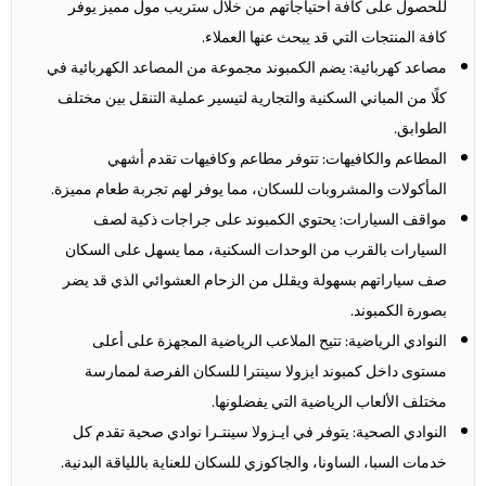
للحصول على كافة احتياجاتهم من خلال ستريب مول مميز يوفر
كافة المنتجات التي قد يبحث عنها العملاء.
مصاعد كهربائية: يضم الكمبوند مجموعة من المصاعد الكهربائية في
كلًا من المباني السكنية والتجارية لتيسير عملية التنقل بين مختلف
الطوابق.
المطاعم والكافيهات: تتوفر مطاعم وكافيهات تقدم أشهي
المأكولات والمشروبات للسكان، مما يوفر لهم تجربة طعام مميزة.
مواقف السيارات: يحتوي الكمبوند على جراجات ذكية لصف
السيارات بالقرب من الوحدات السكنية، مما يسهل على السكان
صف سياراتهم بسهولة ويقلل من الزحام العشوائي الذي قد يضر
بصورة الكمبوند.
النوادي الرياضية: تتيح الملاعب الرياضية المجهزة على أعلى
مستوى داخل كمبوند ايزولا سينترا للسكان الفرصة لممارسة
مختلف الألعاب الرياضية التي يفضلونها.
النوادي الصحية: يتوفر في ايـزولا سينتـرا نوادي صحية تقدم كل
خدمات السبا، الساونا، والجاكوزي للسكان للعناية باللياقة البدنية.