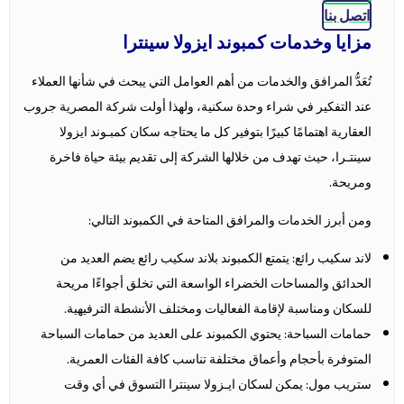
اتصل بنا
مزايا وخدمات كمبوند ايزولا سينترا
تُعَدُّ المرافق والخدمات من أهم العوامل التي يبحث في شأنها العملاء
عند التفكير في شراء وحدة سكنية، ولهذا أولت شركة المصرية جروب
العقارية اهتمامًا كبيرًا بتوفير كل ما يحتاجه سكان كمبـوند ايزولا
سينتـرا، حيث تهدف من خلالها الشركة إلى تقديم بيئة حياة فاخرة
ومريحة.
ومن أبرز الخدمات والمرافق المتاحة في الكمبوند التالي:
لاند سكيب رائع: يتمتع الكمبوند بلاند سكيب رائع يضم العديد من
الحدائق والمساحات الخضراء الواسعة التي تخلق أجواءًا مريحة
للسكان ومناسبة لإقامة الفعاليات ومختلف الأنشطة الترفيهية.
حمامات السباحة: يحتوي الكمبوند على العديد من حمامات السباحة
المتوفرة بأحجام وأعماق مختلفة تناسب كافة الفئات العمرية.
ستريب مول: يمكن لسكان ايـزولا سينترا التسوق في أي وقت