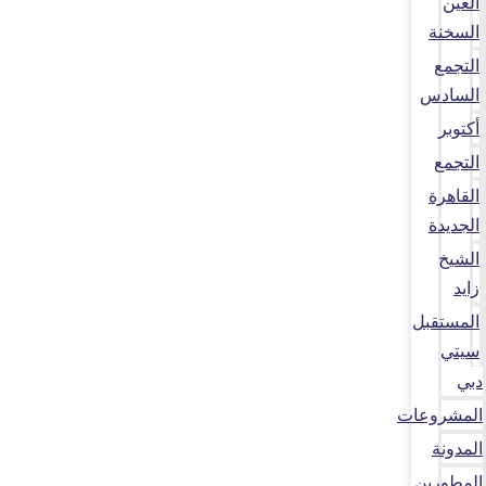
العين
السخنة
التجمع
السادس
أكتوبر
التجمع
القاهرة
الجديدة
الشيخ
زايد
المستقبل
سيتي
دبي
المشروعات
المدونة
المطورين