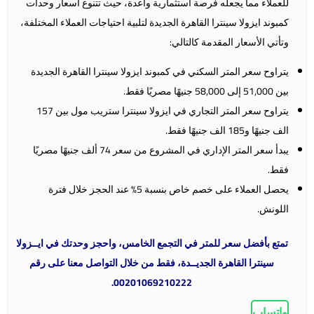
للعملاء مما يجعله فرصة استثمارية واعدة، حيث تتنوع أسعار وحدات
كمبوند ايزولا سينترا القاهرة الجديدة لتلبية احتياجات العملاء المختلفة،
وتأتي الأسعار المقدمة كالتالي:
يتراوح سعر المتر السكني في كمبوند ايزولا سينترا القاهرة الجديدة
بين 51,000 إلى 58,000 جنيهًا مصريًا فقط.
يتراوح سعر المتر التجاري في ايزولا سينترا ستريب مول بين 157
الف جنيهًا و185 الف جنيهًا فقط.
يبدأ سعر المتر الإداري في المشروع من سعر 74 ألف جنيهًا مصريًا
فقط.
يحصل العملاء على خصم خاص بنسبة 5% عند الحجز خلال فترة
اللونش.
تمتع بأفضل سعر للمتر في التجمع الخامس، واحجز وحدتك في ايــزولا
سينترا القاهرة الجديــدة، فقط من خلال التواصل معنا على رقم
00201069210222.
واتساب