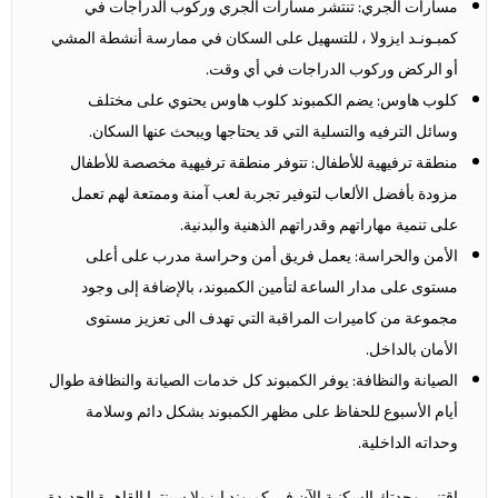
مسارات الجري: تنتشر مسارات الجري وركوب الدراجات في
كمبـونـد ايزولا ، للتسهيل على السكان في ممارسة أنشطة المشي
أو الركض وركوب الدراجات في أي وقت.
كلوب هاوس: يضم الكمبوند كلوب هاوس يحتوي على مختلف
وسائل الترفيه والتسلية التي قد يحتاجها ويبحث عنها السكان.
منطقة ترفيهية للأطفال: تتوفر منطقة ترفيهية مخصصة للأطفال
مزودة بأفضل الألعاب لتوفير تجربة لعب آمنة وممتعة لهم تعمل
على تنمية مهاراتهم وقدراتهم الذهنية والبدنية.
الأمن والحراسة: يعمل فريق أمن وحراسة مدرب على أعلى
مستوى على مدار الساعة لتأمين الكمبوند، بالإضافة إلى وجود
مجموعة من كاميرات المراقبة التي تهدف الى تعزيز مستوى
الأمان بالداخل.
الصيانة والنظافة: يوفر الكمبوند كل خدمات الصيانة والنظافة طوال
أيام الأسبوع للحفاظ على مظهر الكمبوند بشكل دائم وسلامة
وحداته الداخلية.
اقتني وحدتك السكنية الآن في كمبوند ايزولا سينترا القاهرة الجديدة،