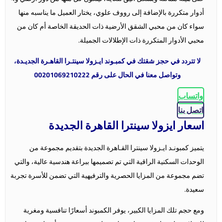
أدوار متكررة بالإضافة إلى رووف علوي، يختار العميل ما يناسبه منها
سواء كان من محبي الشقق الأرضية ذات الحديقة الخاصة أم كان من
محبي الأدوار المتكررة ذات الإطلالات الجميلة.
لا تتردد في حجز شقتك في كمبـوند ايـزولا سينتـرا القاهـرة الجديـدة،
وتواصل معنا في الحال على رقم 00201069210222
واتساب
اتصل بنا
اسعار ايزولا سينترا القاهرة الجديدة
يتميز كمبونـد ايـزولا سينترا القـاهرة الجديدة بتقديم مجموعة من
الوحدات السكنية الراقية التي تم تصميمها ببراعة هندسية عالية، والتي
تضم مجموعة من المزايا الحصرية والترفيهية التي تضمن للأسرة تجربة
سعيدة.
ومع حجم تلك المزايا الكبير، يوفر الكمبوند أسعارًا تنافسية ومغرية