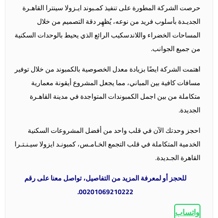
حرصت الشركة المطورة على تنفيذ كمـبوند ايـزولا سينترا القاهـرة
الجديـدة بأسلوب فريد من نوعه، يُظهِر دقة التصميم من خلال
المساحات الخضراء واللاندسكيب الرائع الذي يحيط بالوحدات السكنية
من جميع الجوانب.
اهتمت الشركة ايضًا بزيادة معدل الخصوصية بالكمبوند من خلال توفير
مسافات كافية بين المباني، مما يجعل المشروع أيقونة معمارية
متكاملة من بين اجمل الكمبوندات المتواجدة في مدينة القاهـرة
الجديدة.
احجز وحدتك الآن في قلب واحد من أفضل المشروعات السكنية
الخدمية المتكاملة في قلب التجمع الخـامـس، كمبونـد ايزولا سيـنـتـرا
القاهرة الجـديدة.
للحجز أو لمعرفة المزيد من التفاصيل، تواصل معنا على رقم
00201069210222.
واتساب