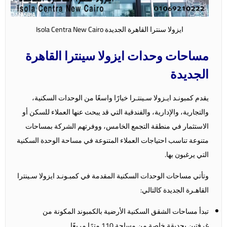
ايزولا سنترا القاهرة الجديدة Isola Centra New Cairo
مساحات وحدات ايزولا سينترا القاهرة
الجديدة
يقدم كمبونـد ايـزولا سـينتـرا خيارًا واسعًا من الوحدات السكنية،
والتجارية، والإدارية، والفندقية التي قد يبحث عنها العملاء للسكن أو
الاستثمار في منطقة التجمع الخامس، ووفرتهم الشركة بمساحات
متنوعة تناسب احتياجات العملاء المتنوعة في مساحة الوحدة السكنية
التي يرغبون بها.
وتأتي مساحات الوحدات السكنية المقدمة في كمبـونـد ايزولا سـينترا
القاهـرة الجديدة كالتالي:
تبدأ مساحات الشقق السكنية الأرضية بالكمبوند المكونة من
غرفتين بحديقة خاصة من مساحة 110 مترًا مربعًا.