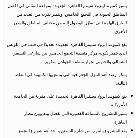
يتميز كمبوند ايـزولا سينتـرا القاهرة الجديـدة بموقعه المثالي في افضل
المناطق الحيوية في التجمع الخامس، ويتميز بقربه من العديد من
الطرق الهامة التي تسهِّل الوصول إليه من مختلف المناطق والمدن
الأخرى.
يقع كمبونـد ايزولا سـينترا القاهرة الجديـدة تحديدًا في قلب حي اللوتس
الذي يتميز بكونه مركز منطقة التجمع الخامس بين شارعي التسعين
الشمالي والجنوبي بجوار منطقة الجولدن سكوير
يمكن رصد أهم المزايا الجغرافية التي يتمتع بها الكمبوند في النقاط
التالية:
يقع كمبونـد ايزولا سينتـرا القاهرة الجديـدة على مقربة من الجامعة
الأمريكية.
يتميز المشروع بالمسافة القصيرة التي تفصل بينه وبين مطار
القاهرة.
يقع المشروع بالقرب من شارع التسعين، أحد أهم شوارع التجمع