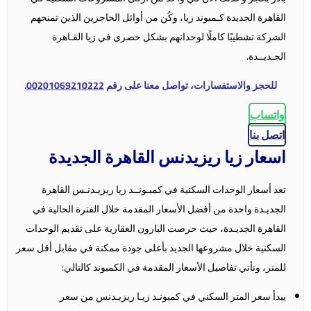
القاهرة الجديدة كـمبوند زيا، وكُن من أوائل الحاجزين الذين تمنحهم
الشركة تشطيبًا كاملًا لوحداتهم بشكل حصري في زيا القـاهرة
الجـديــدة.
للحجز والاستفسارات، تواصل معنا على رقم
00201069210222
.
واتساب
اتصل بنا
اسعار زيا ريزيدنس القاهرة الجديدة
تعد أسعار الوحدات السكنية في كمبـونــد زيا ريزيـدنـس القاهرة
الجديـدة واحدة من أفضل الأسعار المقدمة خلال الفترة الحالية في
القاهرة الجديـدة، حيث حرصت البارون العقارية على تقديم الوحدات
السكنية خلال مشروعها الجديد بأعلى جودة ممكنة في مقابل أقل سعر
للمتر، وتأتي تفاصيل الأسعار المقدمة في الكمبوند كالتالي:
يبدأ سعر المتر السكني في كمبونـد زيـا ريزيـدنس من سعر