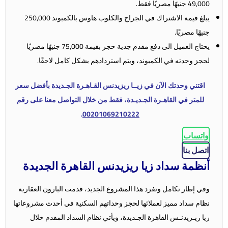
49,000 جنيهًا مصريًا فقط.
يبلغ قيمة الاشتراك في الجراج والكلوب هاوس بالكمبوند 250,000
جنيهًا مصريًا.
يحتاج العميل الى دفع مقدم جدية حجز بقيمة 75,000 جنيهًا مصريًا
لحجز وحدته في الكمبوند، ويتم استردادهم بشكل كامل لاحقًا.
اقتني وحدتك الآن في زيــا ريزيدنس القـاهـرة الجـديدة بأفضل سعر
للمتر في القاهـرة الجـديـدة، فقط من خلال التواصل معنا على رقم
.
00201069210222
واتساب
اتصل بنا
أنظمة سداد زيا ريزيدنس القاهرة الجديدة
وفي إطار تكامل وتفرد هذا المشروع الجديد، قدمت البارون العقارية
نظام سداد مميز لعملائها لحجز وحداتهم السكنية في أحدث مشروعاتها
زيا ريـزيدنـس القاهرة الجـديدة، ويأتي نظام السداد المقدم خلال