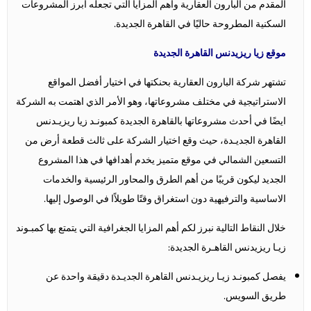
المقدم من البارون العقارية وأهم المزايا التي تجعله أبرز المشروعات
السكنية المطروحة حاليًا في القاهرة الجديدة.
موقع زيا ريزيدنس القاهرة الجديدة
تشتهر شركة البارون العقارية بحنكتها في اختيار أفضل المواقع
الاستراتيجية في مختلف مشروعاتها، وهو الأمر الذي اهتمت به الشركة
ايضًا في أحدث مشروعاتها بالقاهرة الجديدة كمبونـد زيا ريزيـدنس
القاهرة الجديـدة، حيث وقع اختيار الشركة على ثالث قطعة أرض من
التسعين الشمالي في موقع متميز يخدم أهدافها في هذا المشروع
الجديد ليكون قريبًا من أهم الطرق والمحاور الرئيسية والخدمات
الاساسية والترفيهية دون استغراق وقتًا طويلاًا في الوصول إليها.
خلال النقاط التالية نبرز لكم أهم المزايا الجغرافية التي يتمتع بها كمبـوند
زيـا ريزيدنس القاهـرة الجديدة:
يفصل كمبونـد زيـا ريزيـدنس القاهرة الجديـدة دقيقة واحدة عن
طريق السويس.