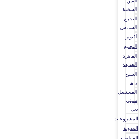
العين
السخنة
التجمع
السادس
أكتوبر
التجمع
القاهرة
الجديدة
الشيخ
زايد
المستقبل
سيتي
دبي
المشروعات
المدونة
المطورين