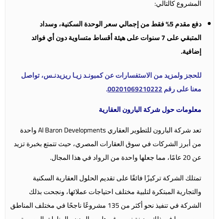
المشروع كالتالي:
دفع مقدم 5% فقط من إجمالي سعر الوحدة السكنية، وسداد
المتبقي على 7 سنوات على هيئة أقساط متساوية دون أي فوائد
إضافية.
للحجز ولمزيد من الاستفسارات عن كمبونـد زيـا ريزيدنـس، تواصل
معنا على رقم
00201069210222
.
معلومات حول شركة البارون العقارية
تعد شركة البارون للتطوير العقاري Al Baron Developments واحدة
من أبرز الشركات في سوق العقارات المصري، حيث تتمتع بخبرة تزيد
عن 20 عامًا، مما جعلها واحدة من الرواد في هذا المجال.
تمتلك الشركة تركيزًا فائقًا على تقديم الحلول العقارية السكنية
والتجارية المبتكرة لتلبية مختلف احتياجات عملائها، ونجحت بذلك
الشركة في تنفيذ نحو أكثر من 135 مشروعًا ناجحًا في مختلف المناطق
بمصر، بما في ذلك مدينة نصر وغيرها من المدن والمناطق المصرية،