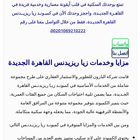
تمتع بوحدتك السكنية في قلب أيقونة معمارية وخدمية فريدة في
القاهـرة الجديـدة، واحجز وحدتك الآن في كمبـونـد زيا ريزيــدنس
القاهرة الجديـدة، فقط من خلال التواصل معنا على رقم
.
00201069210222
واتساب
اتصل بنا
مزايا وخدمات زيا ريزيدنس القاهرة الجديدة
قامت شركة البارون للتطوير والاستثمار العقاري على طرح مجموعة
شاملة من الخدمات الأساسية في كمبونـد زيـا ريزيدنـس القاهرة
الجـديدة، مما يضمن تلبية احتياجات السكان من جميع الفئات العمرية،
حيث يتميز الكمبوند بتوفير مجموعة متنوعة من المرافق العامة
والأنشطة الترفيهية عالية الجودة، مما يجعله وجهة سكنية متكاملة.
ومن بين الخدمات والمزايا المتوفرة في كمبونـد زيا ريزيـدنـس التالي:
يحتوي الكمبوند على لاند سكيب متميز يضم العديد من المساحات