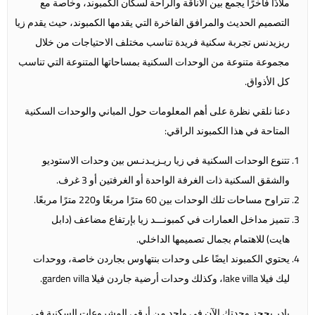
ملاذًا فاخرًا يجمع بين الأناقة والراحة لسكان الكمبوند، وخاصة مع
التصميم الحديث والمرافق الفاخرة التي يقدمها الكمبوند، حيث يقدم زيا
ريزيدنس تجربة سكنية فريدة تناسب مختلف الاحتياجات من خلال
مجموعة متنوعة من الوحدات السكنية بمساحاتها المتنوعة التي تناسب
كل الأذواق.
دعنا نلقي نظرة على أهم المعلومات حول المباني والوحدات السكنية
المتاحة في هذا الكمبوند الراقي:
تتنوع الوحدات السكنية في زيا ريـزيـدنـس بين وحدات الاستوديو
والشقق السكنية ذات الغرفة الواحدة أو الغرفتين أو 3 غرف.
تتراوح مساحات تلك الوحدات بين 60 مترًا مربعًا و220 مترًا مربعًا.
تتميز مداخل العمارات في كمبونـــد زيا بإرتفاع مضاعف (دابل
هايت) للاهتمام بجمال تصميمها الداخلي.
يحتوي الكمبوند ايضًا على وحدات بنتهاوس بجاردن خاصة، ووحدات
ليك فيلا lake villa، وكذلك وحدات أرضية جاردن فيلا garden villa.
بادر بحجز وحدتك الآن في واحد من أرقى المشروعات السكنية في