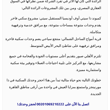
الرائدة التي كان لها الأثر في تفرد الشركة ضمن نظرائها في السوق
العقاري المصري، ومن بين تلك المشروعات الرائدة التالي:
كمبوند ذا سيتي أوف أوديسيا المستقبل سيتي: مشروع سكني فاخر
يقدم وحدات متنوعة بمساحات متنوعة، مع مرافق خدمية وترفيهية
متكاملة.
قرية أمواج الساحل الشمالي: منتجع سياحي يضم وحدات سكنية فاخرة
ومرافق ترفيهية على شاطئ البحر الأبيض المتوسط.
تلتزم الأهلي صبور بتقديم أعلى مستويات الجودة والفخامة في جميع
مشاريعها، مع التركيز على تلبية احتياجات العملاء وتوفير بيئة سكنية
واستثمارية مميزة.
خطوتك التالية نحو حياة مثالية تبدأ من هنا! احجز وحدتك السكنية في ذا
مورنينجز واستمتع بمزايا العيش في واحدة من أرقى مناطق القاهرة
الجديدة.
اتصل بنا الآن على 00201069210222 لحجز وحدتك!