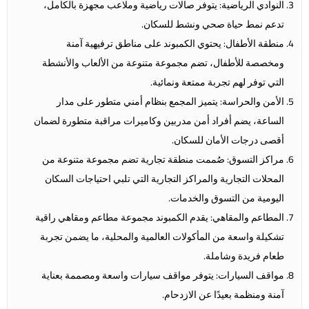
النوادي الرياضية: يتوفر صالات رياضية وملاعب مجهزة بالكامل،
تدعم نمط حياة صحي ونشط للسكان.
منطقة الأطفال: يحتوي الكمبوند على مناطق ترفيهية آمنة
ومخصصة للأطفال، تضم مجموعة متنوعة من الألعاب والأنشطة
التي توفر لهم تجربة ممتعة ونمائية.
الأمن والحراسة: يتميز المجمع بنظام أمني متطور على مدار
الساعة، يضم أفراد أمن مدربين وكاميرات مراقبة متطورة لضمان
أقصى درجات الأمان للسكان.
مراكز التسوق: صُممت منطقة تجارية تضم مجموعة متنوعة من
المحلات التجارية والمراكز التجارية التي تلبي احتياجات السكان
اليومية من التسوق والخدمات.
المطاعم والمقاهي: يقدم الكمبوند مجموعة مطاعم ومقاهي راقية
تشكيلة واسعة من المأكولات العالمية والمحلية، ما يضمن تجربة
طعام فريدة وشاملة.
مواقف السيارات: يتوفر مواقف سيارات واسعة ومصممة بعناية
آمنة ومنظمة بعيدًا عن الازدحام.