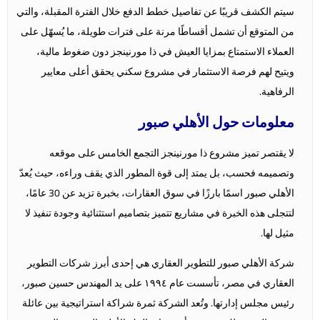
سيتم الكشف قريبًا عن تفاصيل خطط الدفع خلال الفترة المقبلة، والتي
من المتوقع أن تشمل أقساطًا مرنة على فترات طويلة، ما يُسهّل على
العملاء الاستمتاع بمزايا العيش في ذا مورنينجز دون ضغوط مالية،
ويتيح لهم فرصة الاستثمار في مشروع سكني يحقق أعلى معايير
الرفاهية.
معلومات حول الأهلي صبور
لا يقتصر تميز مشروع ذا مورنينجز التجمع الخامس على موقعه
وتصميمه فحسب، بل يمتد إلى قوة المطور الذي يقف وراءه، حيث يُعدّ
الأهلي صبور اسمًا بارزًا في سوق العقارات، بخبرة تزيد عن 30 عامًا،
لتتجلى هذه الخبرة في مشاريع تتميز بتصاميم استثنائية وجودة تنفيذ لا
مثيل لها.
شركة الأهلي صبور للتطوير العقاري هي إحدى أبرز شركات التطوير
العقاري في مصر، تأسست عام ١٩٩٤ على يد المهندس حسين صبور،
رئيس مجلس إدارتها. وتُعد الشركة ثمرة شراكة استراتيجية بين عائلة