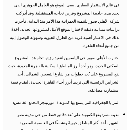
في عالم الاستثمار العقاري، يبقى الموقع هو العامل الجوهري الذي
يحدد مدى جاذبية المشروع وفرص نجاحه المستقبلية. وقد أدركت
شركة الأهلي صبور للتنمية العمرانية هذا الأمر منذ البداية، فأجرت
دراسات ميدانية دقيقة لاختيار الموقع الأمثل لمشروعها الجديد، آخذةً
بذلك في الاعتبار أهمية قربه من الطرق الحيوية وسهولة الوصول إليه
من جميع أنحاء القاهرة.
اختارت الأهلي صبور حي الياسمين لتنفيذ رؤيتها تجاه هذا المشروع
السكني الجديد، وهو أحد أبرز المناطق السكنية بالقاهرة الجديدة، حيث
يقع المشروع على بُعد خطوات من شارع التسعين الشمالي، أحد
الشرايين الرئيسية التي تربط أبرز أحياء القاهرة الجديدة، ليقدم قيمة
استثمارية مضاعفة.
المزايا الجغرافية التي يتمتع بها كمبوند ذا مورنينجز التجمع الخامس:
مدينة نصر: يقع الكمبوند على بُعد دقائق فقط من حي مدينة نصر
الشهير، أحد أكثر المناطق حيويةً ونشاطًا في العاصمة المصرية.