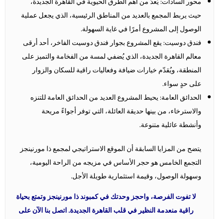
محور السادات: يُعدّ من أهم الطرق الحيوية في القاهرة الجديدة،
حيث يربط المجمع بالعديد من المناطق الرئيسية، الذي يجعل عملية
الوصول إلى المشروع أمرًا في غاية السهولة.
فندق دوسيت: يقع المشروع بجوار فندق دوسيت الفاخر، أحد أرقى
معالم القاهرة الجديدة، الذي يُضفي لمسة من الفخامة والتميز على
المنطقة، ويُقدّم خيارات ضيافة وفعاليات راقية للسكان والزوار
على حدٍ سواء.
الحدائق العامة: يحيط المشروع العديد من الحدائق العامة للتنزه
والاسترخاء، من بينها حديقة العائلة، التي توفر أجواءً مريحة
وأنشطة عائلية متنوعة.
يتضح من المزايا السابقة أن الموقع الاستراتيجي لمجمع ذا مورنينجز
التجمع الخامس هو حجر الأساس في مزيجه من الراحة اليومية،
وسهولة الوصول، وقيمة استثمارية طويلة الأجل.
لا تفوت الفرصة، واحجز وحدتك في كمبوند ذا مورنينجز وتمتع بحياة
راقية منعدمة النظير في قلب القاهرة الجديدة. اتصل بنا الآن على