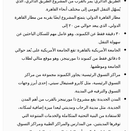
الطريق الدائري: يمر بالقرب من المشروع الطريق الدائري، الذي
يُسهّل التنقل اليومي إلى مختلف أنحاء القاهرة.
مطار القاهرة الدولي: يتمتع المشروع ايضًا بقربه من مطار القاهرة
الدولي، الذي يبعد حوالي من ٢٠ إلى
٣٠ دقيقة فقط عن الكمبوند، وهو عامل مهم للسكان الباحثين عن
سهولة التنقل.
الجامعة الأمريكية بالقاهرة: تقع الجامعة الأمريكية على بُعد حوالي
٥ دقائق فقط من كمبوند ذا مورنينجز، وهو موقع مثالي لطلاب
الجامعة وموظفيها.
مراكز التسوق الرئيسية: يجاور الكمبوند مجموعة من مراكز
التسوق الرئيسية، مثل كايرو فستيفال سيتي، إحدى أبرز وجهات
التسوق والترفيه في المدينة.
المدن الجديدة: يقع مشروع ذا مورنينجز بالقرب من أهم المدن
الجديدة، مثل مدينة الرحاب ومدينتي ليعدا ميزة إضافية لسكانه،
للاستفادة من البنية التحتية المتكاملة والخدمات المتنوعة التي
توفرها المدينتين، من المدارس والمراكز الطبية ومراكز التسوق.