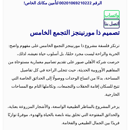
الرقم 00201069210222 لتأمين مكانك الخاص!
واتساب
اتصل بنا
تصميم ذا مورنينجز التجمع الخامس
ترتكز فلسفة مشروع ذا مورنينجز التجمع الخامس على مفهوم واضح:
الحرية والراحة ليست مجرد حلمًا، بل أسلوب حياة نعيشه. لذلك،
حرصت شركة الأهلي صبور على تقديم تصاميم معمارية مستوحاة من
المفاهيم الأوروبية الحديثة، حيث تتجلى الراحة في كل تفاصيل
المساحة، بدءًا من اتساع الوحدات ووصولًا إلى الحدائق الخاصة التي
تتيح للسكان إقامة الحفلات والتجمعات، وتكاملها التام مع المساحات
الخارجية.
يزخر المشروع بالمناظر الطبيعية الواسعة، والأشجار المزروعة بعناية،
والحدائق المفتوحة التي تخلق بيئة نابضة بالحياة والهدوء، موفرةً توازنًا
فريدًا بين الجمال الطبيعي والفخامة.