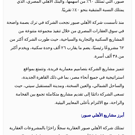
صبور، التي تمتلك ٦٠٪ من أسهمها، والبنك الأهلي المصري، الذي
يمتلك النسبة المتبقية بنحو ٤٠٪ تقريبًا.
منذ تأسست شركة الأهلي صبور نجحت الشركة في ترك بصمة واضحة
في سوق العقارات المصري من خلال تنفيذ مجموعة متنوعة من
المشاريع السكنية والتجارية والسياحية، حيث طورت الشركة أكثر من
٦٢ مشروعًا رئيسيًا، يضم ما يقارب ٢٦ ألف وحدة سكنية، ويخدم أكثر
من ٣٨ ألف أسرة.
تتميز مشاريع الشركة بتصاميم معمارية فريدة، وتتمتع بمواقع
استراتيجية في جميع أنحاء مصر، بما في ذلك القاهرة الجديدة،
والساحل الشمالي، والعين السخنة، ومدينة المستقبل سيتي، حيث
تسعى الشركة دائمًا إلى تقديم مشاريع متكاملة تجمع بين الفخامة
والراحة، مع الالتزام بأعلى المعايير البيئية.
أبرز مشاريع الأهلي صبور:
تمتلك شركة الأهلي صبور العقارية سجلًا زاخرًا بالمشروعات العقارية