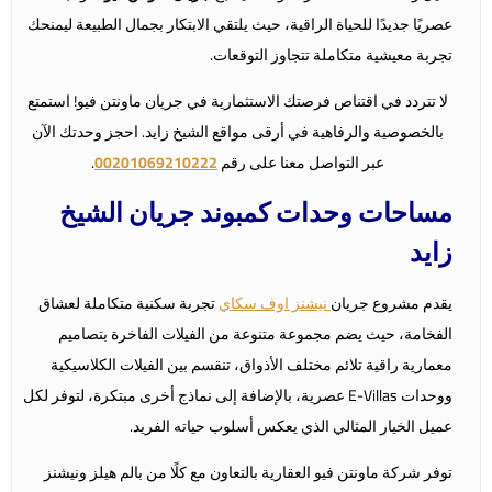
عصريًا جديدًا للحياة الراقية، حيث يلتقي الابتكار بجمال الطبيعة ليمنحك
تجربة معيشية متكاملة تتجاوز التوقعات.
لا تتردد في اقتناص فرصتك الاستثمارية في جريان ماونتن فيو! استمتع
بالخصوصية والرفاهية في أرقى مواقع الشيخ زايد. احجز وحدتك الآن
عبر التواصل معنا على رقم
00201069210222
.
مساحات وحدات كمبوند جريان الشيخ
زايد
يقدم مشروع جريان
نيشنز اوف سكاي
تجربة سكنية متكاملة لعشاق
الفخامة، حيث يضم مجموعة متنوعة من الفيلات الفاخرة بتصاميم
معمارية راقية تلائم مختلف الأذواق، تنقسم بين الفيلات الكلاسيكية
ووحدات E-Villas عصرية، بالإضافة إلى نماذج أخرى مبتكرة، لتوفر لكل
عميل الخيار المثالي الذي يعكس أسلوب حياته الفريد.
توفر شركة ماونتن فيو العقارية بالتعاون مع كلًا من بالم هيلز ونيشنز