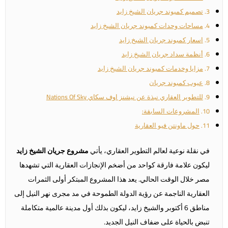
تصميم كمبوند جريان الشيخ زايد
مساحات وحدات كمبوند جريان الشيخ زايد
اسعار كمبوند جريان الشيخ زايد
أنظمة سداد جريان الشيخ زايد
مزايا وخدمات كمبوند جريان الشيخ زايد
عيوب كمبوند جريان
للتطوير العقاري نبذة عن نيشنز اوف سكاي Nations Of Sky
المشروعات السابقة:
حول ماونتن فيو العقارية
في نقلة نوعية لعالم التطوير العقاري، يأتي
مشروع جريان الشيخ زايد
ليكون علامة فارقة كواحد من أضخم الإنجازات العقارية التي تشهدها
مصر خلال الوقت الحالي. يعد هذا المشروع المبتكر أولى الثمرات
العقارية الناجمة عن رؤية الدولة الطموحة في مد مجرى نهر النيل إلى
مناطق 6 أكتوبر والشيخ زايد، ليكون بذلك أول مدينة عالمية متكاملة
تنبض بالحياة على ضفاف النيل الجديد.