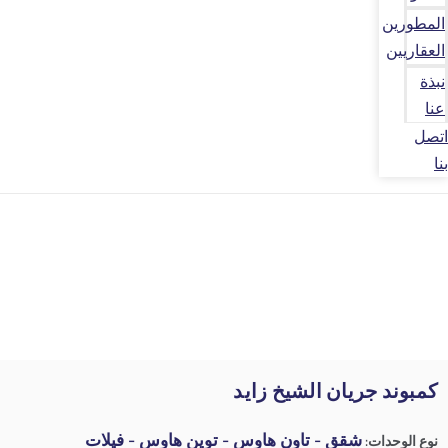
المطورين
العقاريين
نبذة
عنا
اتصل
بنا
كمبوند جريان الشيخ زايد
شقق - تاون هاوس - توين هاوس - فيلات
نوع الوحدات: