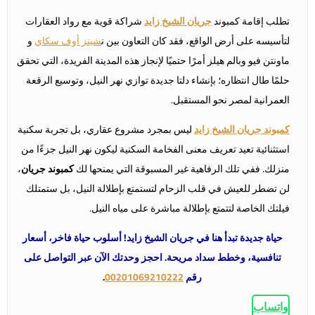
تطلب إقامة كمبوند
جريان الشيخ زايد
شراكة قوية مع رواد العقارات
لتأسيسه على أرض الواقع، فقد كان التعاون بين ن
شينز أوف سكاي
و
ماونتن فيو وبالم هيلز أمرًا حتميًا لإنجاز هذه المدينة الفريدة، التي تحقق
حلمًا طال انتظاره؛ بإنشاء دلتا جديدة توازي نهر النيل، وتوسيع الرقعة
العمرانية لمصر نحو المستقبل.
كمبوند جريان الشيخ زايد
ليس بمجرد مشروع عقاري، بل تجربة سكنية
استثنائية تعيد تعريف معنى الفخامة السكنية ليكون نهر النيل جزءًا من
منزلك. ففي تلك الرفاهية غير المسبوقة التي يمنحها لك
كمبوند جريان
،
لن تضطر للعيش في قلب الزحام لتستمتع بإطلالة النيل، بل ستمتلك
فيلتك الخاصة لتتمتع بإطلالة مباشرة على مياه النيل.
حياة جديدة تبدأ هنا في جريان الشيخ زايد! أسلوب حياة فاخر، أسعار
تنافسية، وخطط سداد مريحة. احجز وحدتك الآن عبر التواصل على
رقم
00201069210222
.
واتساب