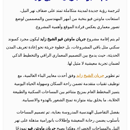
لترجمة رؤية جديدة لمدينة متكاملة تمتد على ضفاف نهر النيل،
استعانت ماونتن فيو بنخبة من أمهر المهندسين والمصممين لوضع
تصور معماري يعكس فرادة الموقع وأهمية المشروع.
لم يتم إقامة مشروع
جريان ماونتن فيو الشيخ زايد
ليكون مجرد كمبوند
سكني مثل باقي المشروعات، بل خطوة جريئة نحو إعادة تعريف المدن
الحديثة، حيث يدمج بين التصميم المعماري الراقي والتخطيط الذكي
لضمان تجربة معيشية لا مثيل لها.
تم تطوير
جريان الشيخ زايد
وفق أحدث معايير البناء العالمية، مع
توظيف تقنيات متقدمة تضمن راحة السكان وسهولة الحياة اليومية
يتميز المخطط العام بمزيج متناغم بين المساحات السكنية والطبيعة
الخلابة، ما يخلق بيئة متوازنة تمنح الشعور بالهدوء والانسيابية.
بفضل التفاصيل الهندسية المدروسة بعناية، تم تصميم المساحات
بأسلوب يضمن رحابة المعيشة وإطلالات بانورامية مذهلة على نهر
النيل والمساحات الخضراء. وهكذا يصبح
جريان ماونتن فيو
نموذجًا