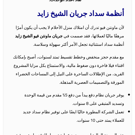
أنظمة سداد جريان الشيخ زايد
لأن ماونتن فيو تدرك أن امتلاك منزل الأحلام لا يجب أن يكون أمرًا
مرهقًا ماليًا لعملائها، فقد صممت في
جريان ماونتن فيو الشيخ زايد
أنظمة سداد استثنائية تجعل الأمر أكثر سهولة وسلاسة.
مع مقدم حجز منخفض وخطط تقسيط تمتد لسنوات، أصبح بإمكانك
اقتناء فيلا فاخرة دون ضغوط مالية، والاستمتاع بكل مزايا المشروع
الفريد، من الإطلالات الساحرة على النيل إلى المساحات الخضراء
المورقة والتصميمات العصرية المذهلة.
يوفر جريان نظام دفع يبدأ من دفع 5% مقدم من قيمة الوحدة
وتسديد المتبقي على 8 سنوات.
تعمل الشركة المطورة حاليًا ايضًا على توفير نظام سداد جديد
للعملاء يمتد حتى 10 سنوات.
هذه المرونة المالية ليست مجرد عملية تسهيل للدفع، بل هي رؤية