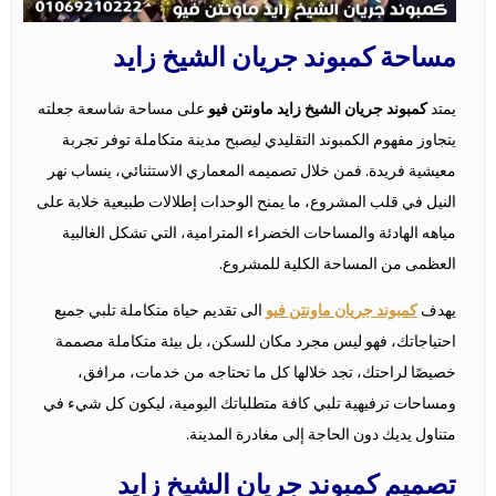
مساحة كمبوند جريان الشيخ زايد
يمتد
كمبوند جريان الشيخ زايد ماونتن فيو
على مساحة شاسعة جعلته
يتجاوز مفهوم الكمبوند التقليدي ليصبح مدينة متكاملة توفر تجربة
معيشية فريدة. فمن خلال تصميمه المعماري الاستثنائي، ينساب نهر
النيل في قلب المشروع، ما يمنح الوحدات إطلالات طبيعية خلابة على
مياهه الهادئة والمساحات الخضراء المترامية، التي تشكل الغالبية
العظمى من المساحة الكلية للمشروع.
يهدف
كمبوند جريان
ماونتن فيو
الى تقديم حياة متكاملة تلبي جميع
احتياجاتك، فهو ليس مجرد مكان للسكن، بل بيئة متكاملة مصممة
خصيصًا لراحتك، تجد خلالها كل ما تحتاجه من خدمات، مرافق،
ومساحات ترفيهية تلبي كافة متطلباتك اليومية، ليكون كل شيء في
متناول يديك دون الحاجة إلى مغادرة المدينة.
تصميم كمبوند جريان الشيخ زايد