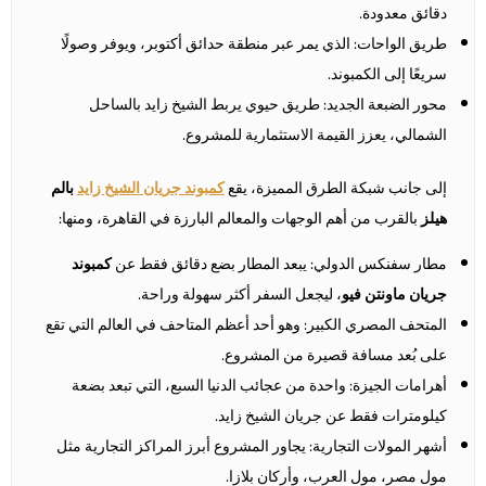
دقائق معدودة.
طريق الواحات: الذي يمر عبر منطقة حدائق أكتوبر، ويوفر وصولًا
سريعًا إلى الكمبوند.
محور الضبعة الجديد: طريق حيوي يربط الشيخ زايد بالساحل
الشمالي، يعزز القيمة الاستثمارية للمشروع.
إلى جانب شبكة الطرق المميزة، يقع
كمبوند جريان الشيخ زايد
بالم
هيلز
بالقرب من أهم الوجهات والمعالم البارزة في القاهرة، ومنها:
مطار سفنكس الدولي: يبعد المطار بضع دقائق فقط عن
كمبوند
جريان ماونتن فيو
، ليجعل السفر أكثر سهولة وراحة.
المتحف المصري الكبير: وهو أحد أعظم المتاحف في العالم التي تقع
على بُعد مسافة قصيرة من المشروع.
أهرامات الجيزة: واحدة من عجائب الدنيا السبع، التي تبعد بضعة
كيلومترات فقط عن جريان الشيخ زايد.
أشهر المولات التجارية: يجاور المشروع أبرز المراكز التجارية مثل
مول مصر، مول العرب، وأركان بلازا.