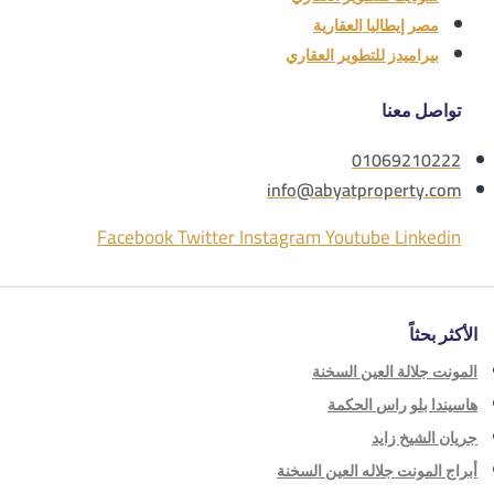
مصر إيطاليا العقارية
بيراميدز للتطوير العقاري
تواصل معنا
01069210222
info@abyatproperty.com
Facebook
Twitter
Instagram
Youtube
Linkedin
الأكثر بحثاً
المونت جلالة العين السخنة
هاسيندا بلو راس الحكمة
جريان الشيخ زايد
أبراج المونت جلاله العين السخنة