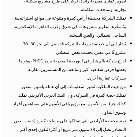
تطوير عقاري مصرية رائدة، تركز على طرح مشاريع سكنية ،
تجارية، ومنتجعات متكاملة.
تمتلك الشركة محفظة أراضٍ كبيرة ومتنوعة في مواقع استراتيجية،
وتُسخّرها لتطوير مشروعات في شرق وغرب القاهرة، الإسكندرية،
الساحل الشمالي، والعين السخنة.
يُشار إلى أن عدد مشروعات الشركة قد يصل إلى نحو 30–38
مشروعًا في مصر، بحسب بعض المصادر.
تُدرج شركة بالم هيلز في البورصة المصرية برمز PHDC، وهو ما
يعطيها فرص شفافية أكبر ومتابعة من المستثمرين مقارنة
بشركات عقارية أخرى.
من حيث الملكية، تُشير المعلومات إلى أن عائلة ياسين منصور
تمتلك حصة كبيرة في الشركة، وأن البنك العربي الأفريقي يملك
كذلك جزءًا من الأسهم، مع توزيع باقي الأسهم على مساهمين أفراد
وسوق التداول.
تمتد محفظة الأراضي التي تمتلكها على مساحة كبيرة (حسب بعض
المصادر تصل إلى 33 مليون متر مربع أو أكثر) لتكون إحدى أكبر