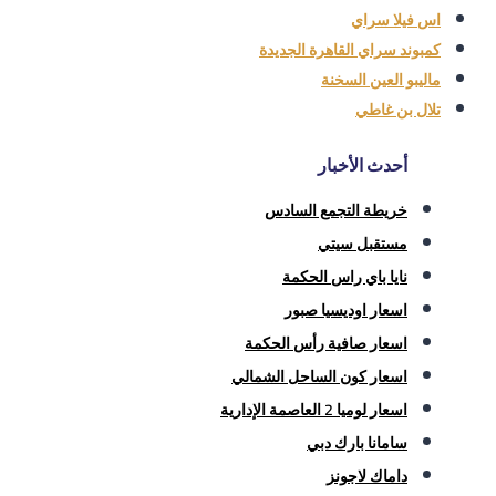
اس فيلا سراي
كمبوند سراي القاهرة الجديدة
ماليبو العين السخنة
تلال بن غاطي
أحدث الأخبار
خريطة التجمع السادس
مستقبل سيتي
نايا باي راس الحكمة
اسعار اوديسيا صبور
اسعار صافية رأس الحكمة
اسعار كون الساحل الشمالي
اسعار لوميا 2 العاصمة الإدارية
سامانا بارك دبي
داماك لاجونز