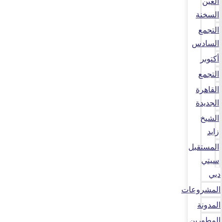
العين
السخنة
التجمع
السادس
أكتوبر
التجمع
القاهرة
الجديدة
الشيخ
زايد
المستقبل
سيتي
دبي
المشروعات
المدونة
المطورين