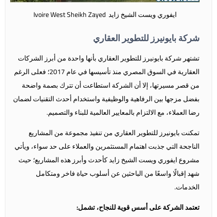
ايفوري ويست الشيخ زايد Ivoire West Sheikh Zayed
شركة بايونيرز للتطوير العقاري
تشتهر شركة بايونيرز للتطوير العقاري بأنها واحدة من أبرز الشركات
العقارية في السوق المصري منذ تأسيسها في عام 2017؛ فعلى الرغم
من قصر مسيرتها، إلا أن الشركة استطاعت أن تترك بصمة واضحة
بفضل مزجها بين الرفاهية والوظيفية واستخدام أحدث التقنيات لضمان
رضا العملاء، مع الالتزام بالمعايير العالمية للبناء والتصميم.
تمكنت بايونيرز للتطوير العقاري من تنفيذ مجموعة من المشاريع
الناجحة التي جذبت اهتمام المستثمرين والعملاء على حد سواء، ويأتي
مشروع
ايفوري ويست الشيخ زايد
كأحدث وأبرز هذه المشاريع؛ حيث
شهد إقبالًا واسعًا من الباحثين عن أسلوب حياة فاخر ومتكامل
الخدمات.
تعتمد الشركة على أسس قوية للنجاح، تشمل: