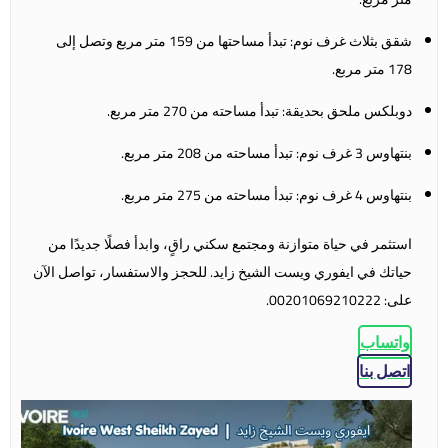
شقق بثلاث غرف نوم: تبدأ مساحتها من 159 متر مربع وتصل إلى
178 متر مربع.
دوبلكس ملحق بحديقة: تبدأ مساحته من 270 متر مربع.
بنتهاوس 3 غرف نوم: تبدأ مساحته من 208 متر مربع.
بنتهاوس 4 غرف نوم: تبدأ مساحته من 275 متر مربع.
استثمر في حياة متوازنة ومجتمع سكني راقٍ، وابدأ فصلًا جديدًا من
حياتك في
ايفوري ويست الشيخ زايد
. للحجز والاستفسار، تواصل الآن
على: 00201069210222.
واتساب
اتصل بنا