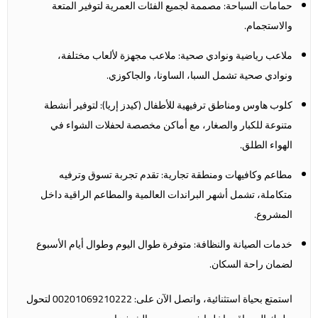
حمامات السباحة: مصممة لجميع الفئات العمرية لتوفير المتعة
والاستجمام.
ملاعب رياضية ونوادي صحية: ملاعب مجهزة لألعاب مختلفة،
ونوادي صحية تشمل السبا، الساونا، والجاكوزي.
كلوب هاوس ومناطق ترفيهية للأطفال (كيدز إريا): لتوفير أنشطة
متنوعة للكبار والصغار، مع أماكن مخصصة لحفلات الشواء في
الهواء الطلق.
مطاعم وكافيهات ومنطقة تجارية: تقدم تجربة تسوق وترفيه
متكاملة، تشمل أشهر البراندات العالمية والمطاعم الراقية داخل
المشروع.
خدمات الصيانة والنظافة: متوفرة طوال اليوم وطوال أيام الأسبوع
لضمان راحة السكان.
استمتع بحياة استثنائية، واتصل الآن على: 00201069210222 لتحول