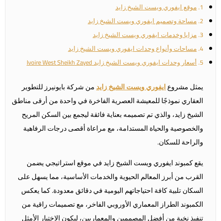
موقع ايفوري ويست الشيخ زايد
مساحة وتصميم ايفوري ويست الشيخ زايد
مزايا وخدمات ايفوري ويست الشيخ زايد
مساحات وأنواع وحدات ايفوري ويست الشيخ زايد
أسعار وحدات ايفوري ويست الشيخ زايد Ivoire West Sheikh Zayed
يمثل مشروع
ايفوري ويست الشيخ زايد
من شركة بايونيرز للتطوير
العقاري نموذجًا للمعيشة العصرية الفاخرة في واحدة من أرقى مناطق
الشيخ زايد، والذي تم تصميمه بعناية فائقة ليجمع بين السكن المريح
والخصوصية والحياة المستدامة، مع مراعاة أقصى درجات الرفاهية
والراحة للسكان.
يقع كمبوند
ايفوري ويست الشيخ زايد
في موقع استراتيجي يضمن
القرب من أبرز المعالم الحيوية والخدمات الأساسية، مما يسهل على
السكان تلبية كافة احتياجاتهم اليومية في دقائق معدودة. كما يعكس
الكمبوند الطراز المعماري الأوروبي الفاخر، مع تصميمات راقية من
تنفيذ نخبة من أفضل المصممين والمعماريين، ليكون الاختيار الأمثل