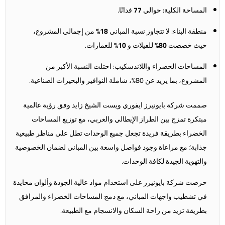
المساحة الكلية: حوالي
77
فدانًا.
منطقة البناء: لا تتجاوز نسبة المباني
18%
من إجمالي المشروع،
حيث خصصت
80%
للفيلات و
10%
للعمارات.
المساحات الخضراء واللاندسكيب: احتلت النسبة الأكبر من
المشروع، بما يزيد عن 80%، شاملة النوافير والبحيرات الصناعية.
صممت شركة بايونيرز
ايفوري ويست الشيخ زايد
وفق رؤية عالمية
مبتكرة تمزج بين الطراز الإيطالي والعربي، مع توزيع المساحات
الخضراء بطريقة فريدة تجعل جميع الوحدات تطل على مناظر طبيعية
جذابة؛ مع مراعاة وجود فواصل واسعة بين المباني لضمان الخصوصية
والتهوية الجيدة لكافة الوحدات.
حرصت شركة بايونيرز على استخدام مواد عالية الجودة وألوان محايدة
في تشطيب واجهات المباني، مع دمج المساحات الخضراء والمرافق
بطريقة تزيد من راحة السكان والانسجام مع الطبيعة.