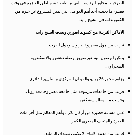
الطرق والمحاور الرئيسية التي تربطه ببقية مناطق القاهرة في وقت
قصير، ما يجعله أحد أهم العوامل التي تميز المشروع عن غيره من
الكمبوندات في الشيخ زايد.
الأماكن القريبة من كمبوند ايفوري ويست الشيخ زايد:
قريب من مول مصر وهايبر وان ومول العرب.
يمكن الوصول إليه عبر طريق وصلة دهشور والإسكندرية
الصحراوي.
يجاور محور 26 يوليو والميدان المركزي والطريق الدائري.
قريب من جامعات مرموقة مثل جامعة مصر وجامعة زويل،
وقريب من مطار سفنكس.
على مسافة قصيرة من أركان بلازا، وأهم المعالم مثل أهرامات
الجيزة والمتحف المصري الكبير.
قريب من مدينة الإنتاج الإعلامي وميدان الرماية.