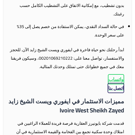
بدون تشطيب، مع إمكانية الاتفاق على التشطيب الكامل حسب
رغبتك.
في حالة السداد النقدي، يمكن الاستفادة من خصم يصل إلى 35%
على سعر الوحدة.
ابدأ رحلتك نحو حياة فاخرة في
ايفوري ويست الشيخ زايد
الآن. للحجز
والاستفسار، تواصل معنا على: 00201069210222، وسيكون فريقنا
معك في جميع خطواتك حتى تمتلك وحدتك المثالية.
واتساب
اتصل بنا
مميزات الاستثمار في ايفوري ويست الشيخ زايد
Ivoire West Sheikh Zayed
قدمت شركة بايونيرز العقارية فرصة فريدة للعملاء الراغبين في
امتلاك وحدة سكنية تجمع بين الفخامة والقيمة الاستثمارية في آن