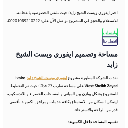
اختر
ايفوري ويست الشيخ زايد
؛ حيث تلتقي الخصوصية بالفخامة.
للاستعلام والحجز في المشروع تواصل الآن على: 00201069210222.
واتساب
اتصل بنا
مساحة وتصميم ايفوري ويست الشيخ
زايد
نفذت الشركة المطورة مشروع
ايفوري ويست الشيخ زايد
Ivoire
West Sheikh Zayed
على مساحة تقارب 77 فدانًا؛ حيث تم التخطيط
للمشروع بشكل يوازن بين المباني والمساحات الخضراء واللاندسكيب،
ليتمكن السكان من الاستمتاع بكافة خدمات ومرافق الكمبوند بأقصى
قدر من الراحة والاسترخاء.
تقسيم المساحة داخل الكمبوند: