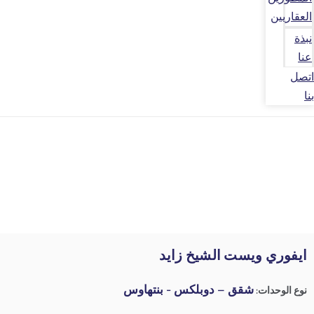
العقاريين
نبذة
عنا
اتصل
بنا
ايفوري ويست الشيخ زايد
شقق – دوبلكس - بنتهاوس
نوع الوحدات: