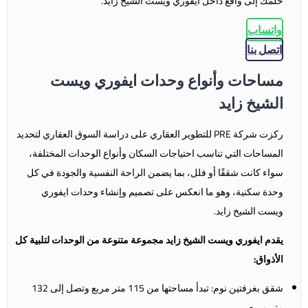
حلمك إلى واقع داخل
ايفوري ويست الشيخ زايد
.
واتساب
اتصل بنا
مساحات وأنواع وحدات ايفوري ويست
الشيخ زايد
ركزت شركة PRE للتطوير العقاري على دراسة السوق العقاري لتحديد
المساحات التي تناسب احتياجات السكان وأنواع الوحدات المختلفة،
سواء كانت شققًا أو فلل، بما يضمن الراحة النفسية والجودة في كل
وحدة سكنية، وهو ما انعكس على تصميم وإنشاء وحدات
ايفوري
ويست الشيخ زايد
.
يقدم ايفوري ويست الشيخ زايد مجموعة متنوعة من الوحدات لتلبية كل
الأذواق:
شقق بغرفتين نوم: تبدأ مساحتها من 115 متر مربع وتصل إلى 132
متر مربع.