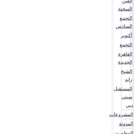
العين
السخنة
التجمع
السادس
أكتوبر
التجمع
القاهرة
الجديدة
الشيخ
زايد
المستقبل
سيتي
دبي
المشروعات
المدونة
المطورين