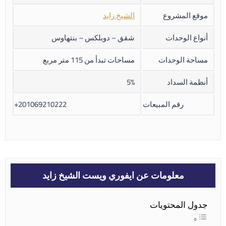
موقع المشروع
الشيخ زايد
أنواع الوحدات
شقق – دوبلكس – بنتهاوس
مساحة الوحدات
مساحات تبدأ من 115 متر مربع
أنظمة السداد
5%
رقم المبيعات
+201069210222
معلومات عن ايفوري ويست الشيخ زايد
جدول المحتويات