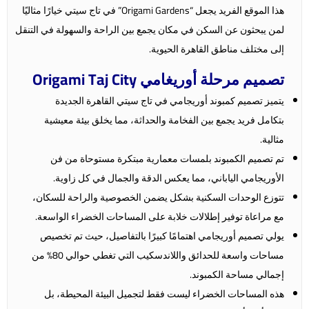
هذا الموقع الفريد يجعل “Origami Gardens” في تاج سيتي خيارًا مثاليًا
لمن يبحثون عن السكن في مكان يجمع بين الراحة والسهولة في التنقل
إلى مختلف مناطق القاهرة الحيوية.
تصميم مرحلة أوريغامي Origami Taj City
يتميز تصميم كمبوند أوريجامي في تاج سيتي القاهرة الجديدة
بتكامل فريد يجمع بين الفخامة والحداثة، مما يخلق بيئة معيشية
مثالية.
تم تصميم الكمبوند بلمسات معمارية مبتكرة مستوحاة من فن
الأوريجامي الياباني، مما يعكس الدقة والجمال في كل زاوية.
تتوزع الوحدات السكنية بشكل يضمن الخصوصية والراحة للسكان،
مع مراعاة توفير إطلالات خلابة على المساحات الخضراء الواسعة.
يولي تصميم أوريجامي اهتمامًا كبيرًا بالتفاصيل، حيث تم تخصيص
مساحات واسعة للحدائق واللاندسكيب التي تغطي حوالي 80% من
إجمالي مساحة الكمبوند.
هذه المساحات الخضراء ليست فقط لتجميل البيئة المحيطة، بل