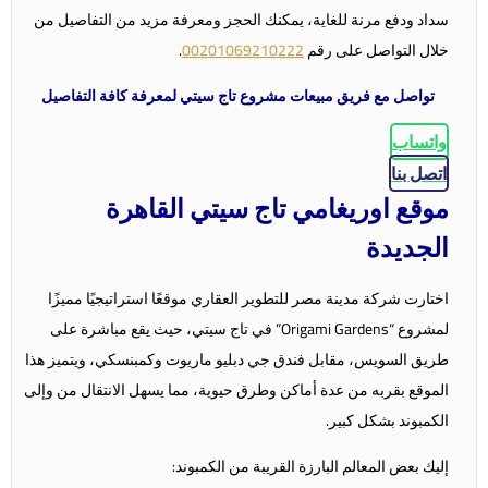
سداد ودفع مرنة للغاية، يمكنك الحجز ومعرفة مزيد من التفاصيل من
خلال التواصل على رقم
00201069210222
.
تواصل مع فريق مبيعات مشروع تاج سيتي لمعرفة كافة التفاصيل
واتساب
اتصل بنا
موقع اوريغامي تاج سيتي القاهرة
الجديدة
اختارت شركة مدينة مصر للتطوير العقاري موقعًا استراتيجيًا مميزًا
لمشروع “Origami Gardens” في تاج سيتي، حيث يقع مباشرة على
طريق السويس، مقابل فندق جي دبليو ماريوت وكمبنسكي، ويتميز هذا
الموقع بقربه من عدة أماكن وطرق حيوية، مما يسهل الانتقال من وإلى
الكمبوند بشكل كبير.
إليك بعض المعالم البارزة القريبة من الكمبوند: