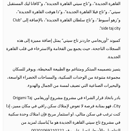
القاهرة الجديدة”، و”تاج سيتي القاهرة الجديدة”، و”كافانا ليك المستقبل
سيتي”، و”تاج فيلا القاهرة الجديدة”، و”ذا هوفت القاهرة الجديدة”،
و”زهو أسيوط”، و”تاج سلطان القاهرة الجديدة”، بالإضافة إلى “Club
side taj city”.
كمبوند “أوريجامي جاردنز تاج سيتي” يمثل إضافة مميزة إلى هذه
السجلات الناجحة، حيث يجمع بين الفخامة والاسترخاء في قلب القاهرة
الجديدة.
يتميز بتصميمه المبتكر ومتناغم مع الطبيعة المحيطة، ويوفر للسكان
مجموعة متنوعة من الوحدات السكنية، والمساحات الخضراء الواسعة،
والبحيرات الصناعية التي تضيف لمسة من الجمال والهدوء.
بادر باتخاذ قرار الشراء في مشروع مشروع أوريغامي Origami Taj
City، فهو بمثابة فرصة لا تعوض لإمتلاك سكن راقي في مكان مميز، إذا
كنت ترغب في سكن مثالي، او استثمار مربح فإن امتلاك وحدة سكنية
في مشروع تاج سيتي القاهرة الجديدة هو ما يُناسبك لمزيد من
التفاصيل والأسعار اتصل على رقم 00201069210222.