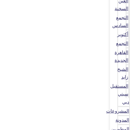
العين
السخنة
التجمع
السادس
أكتوبر
التجمع
القاهرة
الجديدة
الشيخ
زايد
المستقبل
سيتي
دبي
المشروعات
المدونة
المطورين