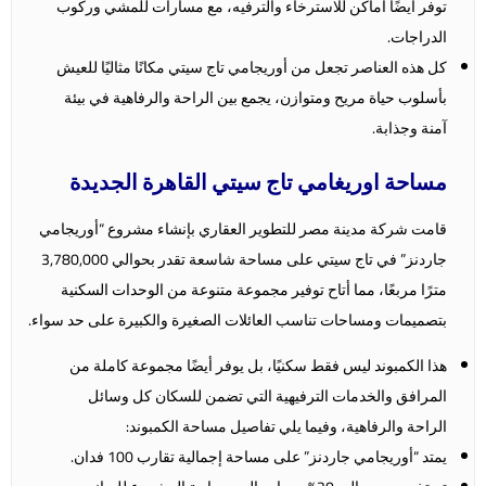
توفر أيضًا أماكن للاسترخاء والترفيه، مع مسارات للمشي وركوب
الدراجات.
كل هذه العناصر تجعل من أوريجامي تاج سيتي مكانًا مثاليًا للعيش
بأسلوب حياة مريح ومتوازن، يجمع بين الراحة والرفاهية في بيئة
آمنة وجذابة.
مساحة اوريغامي تاج سيتي القاهرة الجديدة
قامت شركة مدينة مصر للتطوير العقاري بإنشاء مشروع “أوريجامي
جاردنز” في تاج سيتي على مساحة شاسعة تقدر بحوالي 3,780,000
مترًا مربعًا، مما أتاح توفير مجموعة متنوعة من الوحدات السكنية
بتصميمات ومساحات تناسب العائلات الصغيرة والكبيرة على حد سواء.
هذا الكمبوند ليس فقط سكنيًا، بل يوفر أيضًا مجموعة كاملة من
المرافق والخدمات الترفيهية التي تضمن للسكان كل وسائل
الراحة والرفاهية، وفيما يلي تفاصيل مساحة الكمبوند:
يمتد “أوريجامي جاردنز” على مساحة إجمالية تقارب 100 فدان.