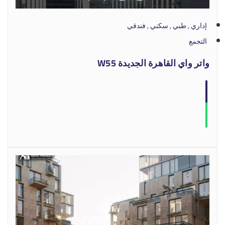
إداري , طبي , سكني , فندقي
التجمع
واتر واي القاهرة الجديدة W55