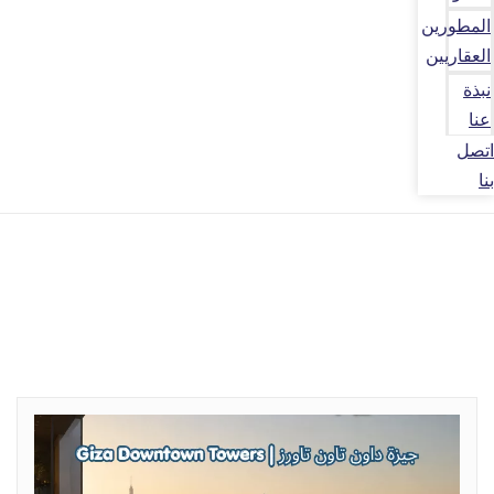
المطورين
العقاريين
نبذة
عنا
اتصل
بنا