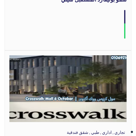
تجاري , اداري , طبي , شقق فندقية