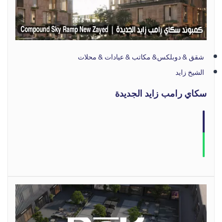
شقق & دوبلكس& مكاتب & عيادات & محلات
الشيخ زايد
سكاي رامب زايد الجديدة