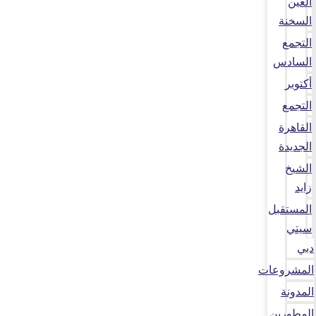
العين
السخنة
التجمع
السادس
أكتوبر
التجمع
القاهرة
الجديدة
الشيخ
زايد
المستقبل
سيتي
دبي
المشروعات
المدونة
المطورين