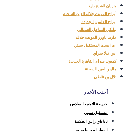
جريان الشيخ زايد
أبراج المونت جلاله العين السخنة
ابراج العلمين الجديدة
بيانكي الساحل الشمالي
مارينا تاورز المونت جلالة
ات ايست المستقبل سيتي
اس فيلا سراي
كمبوند سراي القاهرة الجديدة
ماليبو العين السخنة
تلال بن غاطي
أحدث الأخبار
خريطة التجمع السادس
مستقبل سيتي
نايا باي راس الحكمة
اسعار اوديسيا صبور