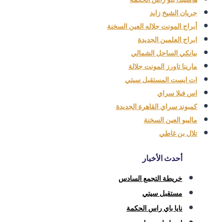
جريان الشيخ زايد
أبراج المونت جلاله العين السخنة
ابراج العلمين الجديدة
بيانكي الساحل الشمالي
مارينا تاورز المونت جلالة
ات ايست المستقبل سيتي
اس فيلا سراي
كمبوند سراي القاهرة الجديدة
ماليبو العين السخنة
تلال بن غاطي
أحدث الأخبار
خريطة التجمع السادس
مستقبل سيتي
نايا باي راس الحكمة