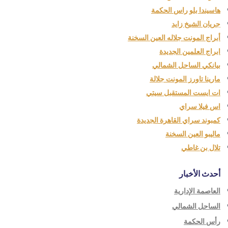
هاسيندا بلو راس الحكمة
جريان الشيخ زايد
أبراج المونت جلاله العين السخنة
ابراج العلمين الجديدة
بيانكي الساحل الشمالي
مارينا تاورز المونت جلالة
ات ايست المستقبل سيتي
اس فيلا سراي
كمبوند سراي القاهرة الجديدة
ماليبو العين السخنة
تلال بن غاطي
أحدث الأخبار
العاصمة الإدارية
الساحل الشمالي
رأس الحكمة