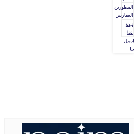
المطورين
العقاريين
نبذة
عنا
اتصل
بنا