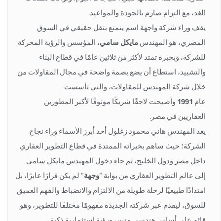
الغد، مع التزام صارم بالجودة والمواعيد.
يقف وراء شركة واجهة اسم يتمتع بثقل حقيقي في السوق
المصري، هو المهندس
مايكل سامي
، المؤسس والرؤية المحركة
للشركة، وبخبرة تمتد لأكثر من ثلاثين عامًا في قطاع البناء
والتشييد، استطاع أن يضع بصمة واضحة في مجال المقاولات من
خلال شركة المهندس للمقاولات، والتي تأسست
عام
1991
وأصبحت لاحقًا شريكًا موثوقًا لأكبر المطورين
العقاريين في مصر.
يعد المهندس هاني محمود زغلول أحد أبرز الأسماء وراء نجاح
الشركة؛ حيث ساهم بخبراته الممتدة في قطاع التطوير العقاري
داخل مصر ودول الخليج، ثم جاء دخول المهندس مايكل سامي
إلى عالم التطوير العقاري من بوابة “
وجهة
” لم يكن قرارًا عابرًا، بل
امتدادًا طبيعيًا لرحلة طويلة من الالتزام والانضباط والفهم العميق
للسوق، ليقدم عبر شركته الجديدة مفهومًا مختلفًا للتطوير، وهو
قائم على أساس هندسي متين، ورؤية استثمارية ذكية.