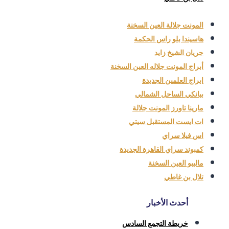
المونت جلالة العين السخنة
هاسيندا بلو راس الحكمة
جريان الشيخ زايد
أبراج المونت جلاله العين السخنة
ابراج العلمين الجديدة
بيانكي الساحل الشمالي
مارينا تاورز المونت جلالة
ات ايست المستقبل سيتي
اس فيلا سراي
كمبوند سراي القاهرة الجديدة
ماليبو العين السخنة
تلال بن غاطي
أحدث الأخبار
خريطة التجمع السادس