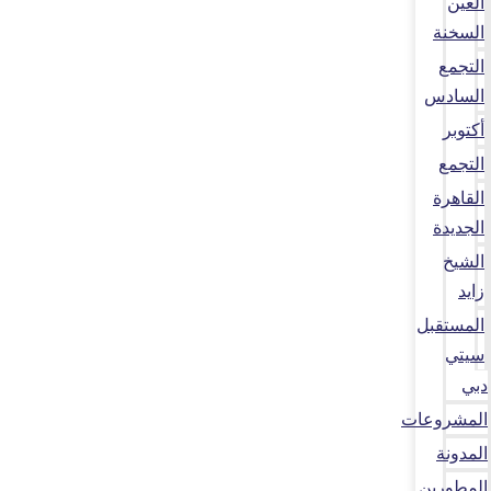
العين
السخنة
التجمع
السادس
أكتوبر
التجمع
القاهرة
الجديدة
الشيخ
زايد
المستقبل
سيتي
دبي
المشروعات
المدونة
المطورين