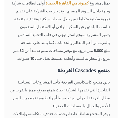
يمثل مشروع
كمبوند مي القاهرة الجديدة
أولى انطلاقات شركة
وجهة داخل السوق المصري، وقد حرصت الشركة على تقديم
تجربة سكنية متكاملة من خلال وحدات سكنية وفندقية متنوعة
تناسب الباحثين عن السكن الراقي أو الاستثمار المضمون.
يتميز المشروع بموقع استراتيجي في قلب التجمع السادس
بالقرب من أهم المعالم والخدمات، كما يمتد على مساحة
تبلغ
8,000
متر مربع، مع توفير مساحات متنوعة تبدأ من
32
متر
مربع، وأسعار تنافسية وأنظمة تقسيط تصل حتى
10
سنوات.
منتجع Cascades الغردقة
يأتي منتجع كاسكاديس الغردقة كأحد المشروعات السياحية
الفاخرة التي تقدمها الشركة؛ حيث يتمتع بموقع مميز بالقرب من
مطار الغردقة الدولي، ويقع وسط أجواء طبيعية تجمع بين البحر
الأحمر والجبال والمساحات الخضراء.
يوفر المنتجع شاطئًا خاصًا، وخدمات فندقية متكاملة، وإطلالات