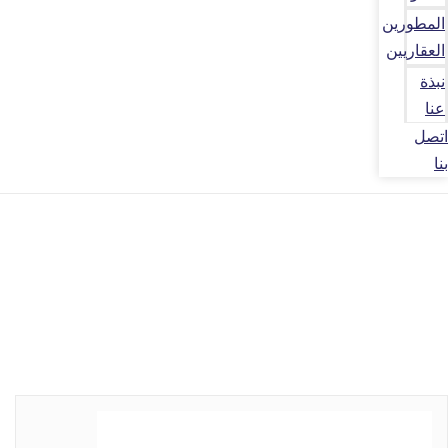
المطورين
العقاريين
نبذة
عنا
اتصل
بنا