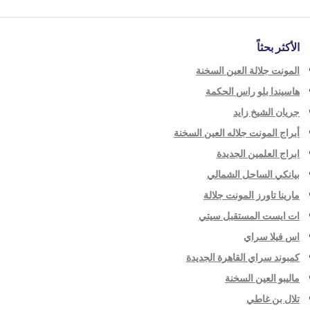
الأكثر بحثاً
المونت جلالة العين السخنة
هاسيندا بلو راس الحكمة
جريان الشيخ زايد
أبراج المونت جلاله العين السخنة
ابراج العلمين الجديدة
بيانكي الساحل الشمالي
مارينا تاورز المونت جلالة
ات ايست المستقبل سيتي
اس فيلا سراي
كمبوند سراي القاهرة الجديدة
ماليبو العين السخنة
تلال بن غاطي