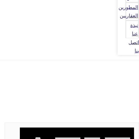
المطورين
العقاريين
نبذة
عنا
اتصل
بنا