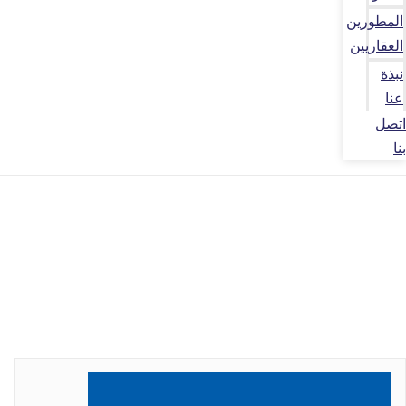
المطورين
العقاريين
نبذة
عنا
اتصل
بنا