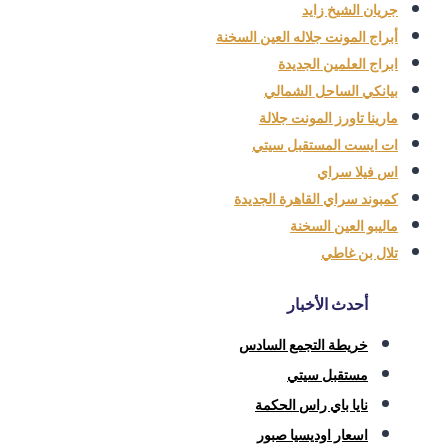
جريان الشيخ زايد
أبراج المونت جلاله العين السخنة
ابراج العلمين الجديدة
بيانكي الساحل الشمالي
مارينا تاورز المونت جلالة
ات ايست المستقبل سيتي
اس فيلا سراي
كمبوند سراي القاهرة الجديدة
ماليبو العين السخنة
تلال بن غاطي
أحدث الأخبار
خريطة التجمع السادس
مستقبل سيتي
نايا باي راس الحكمة
اسعار اوديسيا صبور