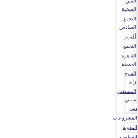
العين
السخنة
التجمع
السادس
أكتوبر
التجمع
القاهرة
الجديدة
الشيخ
زايد
المستقبل
سيتي
دبي
المشروعات
المدونة
المطورين