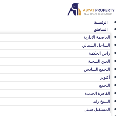
لتجاوز
لى
لمحتوى
الرئيسية
المناطق
العاصمة الإدارية
الساحل الشمالي
راس الحكمة
العين السخنة
التجمع السادس
أكتوبر
التجمع
القاهرة الجديدة
الشيخ زايد
المستقبل سيتي