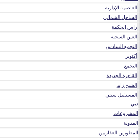
العاصمة الإدارية
الساحل الشمالي
راس الحكمة
العين السخنة
التجمع السادس
أكتوبر
التجمع
القاهرة الجديدة
الشيخ زايد
المستقبل سيتي
دبي
المشروعات
المدونة
المطورين العقاريين