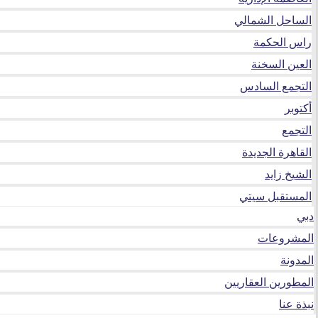
الساحل الشمالي
راس الحكمة
العين السخنة
التجمع السادس
أكتوبر
التجمع
القاهرة الجديدة
الشيخ زايد
المستقبل سيتي
دبي
المشروعات
المدونة
المطورين العقاريين
نبذة عنا