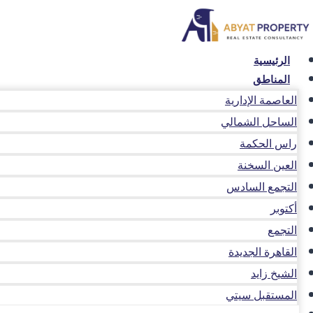
لتجاوز
لى
لمحتوى
الرئيسية
المناطق
العاصمة الإدارية
الساحل الشمالي
راس الحكمة
العين السخنة
التجمع السادس
أكتوبر
التجمع
القاهرة الجديدة
الشيخ زايد
المستقبل سيتي