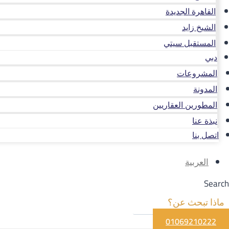
القاهرة الجديدة
الشيخ زايد
المستقبل سيتي
دبي
المشروعات
المدونة
المطورين العقاريين
نبذة عنا
اتصل بنا
العربية
Search
01069210222