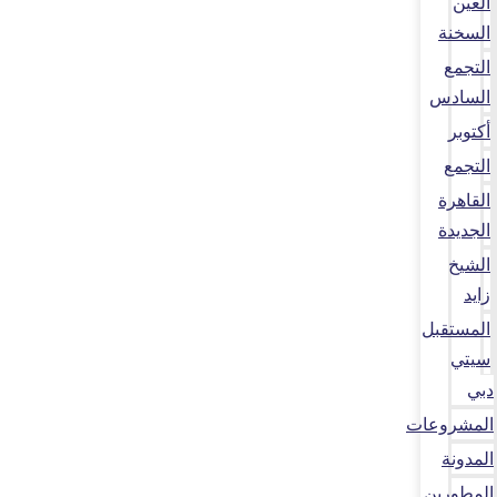
العين
السخنة
التجمع
السادس
أكتوبر
التجمع
القاهرة
الجديدة
الشيخ
زايد
المستقبل
سيتي
دبي
المشروعات
المدونة
المطورين